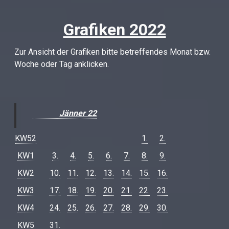
Grafiken 2022
Zur Ansicht der Grafiken bitte betreffendes Monat bzw.
Woche oder Tag anklicken.
Jänner 22
KW52
1.
2.
KW1
3.
4.
5.
6.
7.
8.
9.
KW2
10.
11.
12.
13.
14.
15.
16.
KW3
17.
18.
19.
20.
21.
22.
23.
KW4
24.
25.
26.
27.
28.
29.
30.
KW5
31.