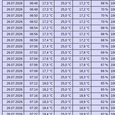
26.07.2026
06:46
17,3 °C
25,0 °C
17,2 °C
68 %
10
26.07.2026
06:48
17,3 °C
25,0 °C
17,2 °C
70 %
10
26.07.2026
06:50
17,2 °C
25,0 °C
17,2 °C
70 %
10
26.07.2026
06:52
17,2 °C
25,0 °C
17,2 °C
70 %
10
26.07.2026
06:54
17,2 °C
25,0 °C
17,2 °C
68 %
10
26.07.2026
06:56
17,3 °C
25,0 °C
17,2 °C
68 %
10
26.07.2026
06:58
17,4 °C
25,0 °C
17,2 °C
68 %
10
26.07.2026
07:00
17,4 °C
25,0 °C
17,8 °C
70 %
10
26.07.2026
07:02
17,4 °C
25,0 °C
17,8 °C
69 %
10
26.07.2026
07:04
17,6 °C
25,0 °C
17,8 °C
70 %
10
26.07.2026
07:06
17,6 °C
25,0 °C
17,8 °C
67 %
10
26.07.2026
07:08
17,7 °C
25,0 °C
18,3 °C
66 %
10
26.07.2026
07:10
17,8 °C
25,0 °C
18,3 °C
65 %
10
26.07.2026
07:12
18,0 °C
25,0 °C
18,3 °C
65 %
10
26.07.2026
07:14
18,2 °C
25,0 °C
18,3 °C
65 %
10
26.07.2026
07:16
18,3 °C
25,0 °C
18,9 °C
63 %
10
26.07.2026
07:18
18,3 °C
25,0 °C
18,9 °C
62 %
10
26.07.2026
07:20
18,4 °C
25,0 °C
18,9 °C
63 %
10
26.07.2026
07:22
18,4 °C
25,0 °C
18,9 °C
62 %
10