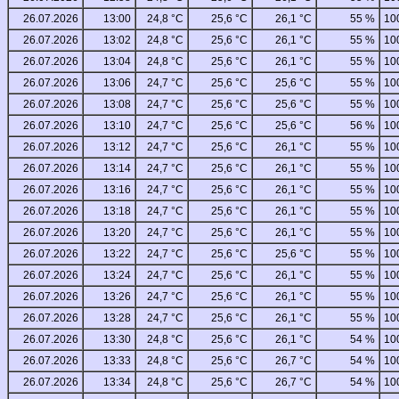
26.07.2026
13:00
24,8 °C
25,6 °C
26,1 °C
55 %
10
26.07.2026
13:02
24,8 °C
25,6 °C
26,1 °C
55 %
10
26.07.2026
13:04
24,8 °C
25,6 °C
26,1 °C
55 %
10
26.07.2026
13:06
24,7 °C
25,6 °C
25,6 °C
55 %
10
26.07.2026
13:08
24,7 °C
25,6 °C
25,6 °C
55 %
10
26.07.2026
13:10
24,7 °C
25,6 °C
25,6 °C
56 %
10
26.07.2026
13:12
24,7 °C
25,6 °C
26,1 °C
55 %
10
26.07.2026
13:14
24,7 °C
25,6 °C
26,1 °C
55 %
10
26.07.2026
13:16
24,7 °C
25,6 °C
26,1 °C
55 %
10
26.07.2026
13:18
24,7 °C
25,6 °C
26,1 °C
55 %
10
26.07.2026
13:20
24,7 °C
25,6 °C
26,1 °C
55 %
10
26.07.2026
13:22
24,7 °C
25,6 °C
25,6 °C
55 %
10
26.07.2026
13:24
24,7 °C
25,6 °C
26,1 °C
55 %
10
26.07.2026
13:26
24,7 °C
25,6 °C
26,1 °C
55 %
10
26.07.2026
13:28
24,7 °C
25,6 °C
26,1 °C
55 %
10
26.07.2026
13:30
24,8 °C
25,6 °C
26,1 °C
54 %
10
26.07.2026
13:33
24,8 °C
25,6 °C
26,7 °C
54 %
10
26.07.2026
13:34
24,8 °C
25,6 °C
26,7 °C
54 %
10