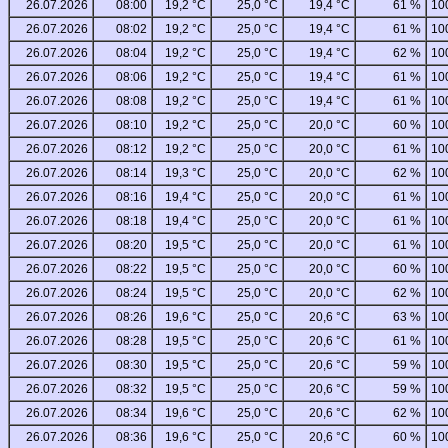
26.07.2026
08:00
19,2 °C
25,0 °C
19,4 °C
61 %
10
26.07.2026
08:02
19,2 °C
25,0 °C
19,4 °C
61 %
10
26.07.2026
08:04
19,2 °C
25,0 °C
19,4 °C
62 %
10
26.07.2026
08:06
19,2 °C
25,0 °C
19,4 °C
61 %
10
26.07.2026
08:08
19,2 °C
25,0 °C
19,4 °C
61 %
10
26.07.2026
08:10
19,2 °C
25,0 °C
20,0 °C
60 %
10
26.07.2026
08:12
19,2 °C
25,0 °C
20,0 °C
61 %
10
26.07.2026
08:14
19,3 °C
25,0 °C
20,0 °C
62 %
10
26.07.2026
08:16
19,4 °C
25,0 °C
20,0 °C
61 %
10
26.07.2026
08:18
19,4 °C
25,0 °C
20,0 °C
61 %
10
26.07.2026
08:20
19,5 °C
25,0 °C
20,0 °C
61 %
10
26.07.2026
08:22
19,5 °C
25,0 °C
20,0 °C
60 %
10
26.07.2026
08:24
19,5 °C
25,0 °C
20,0 °C
62 %
10
26.07.2026
08:26
19,6 °C
25,0 °C
20,6 °C
63 %
10
26.07.2026
08:28
19,5 °C
25,0 °C
20,6 °C
61 %
10
26.07.2026
08:30
19,5 °C
25,0 °C
20,6 °C
59 %
10
26.07.2026
08:32
19,5 °C
25,0 °C
20,6 °C
59 %
10
26.07.2026
08:34
19,6 °C
25,0 °C
20,6 °C
62 %
10
26.07.2026
08:36
19,6 °C
25,0 °C
20,6 °C
60 %
10