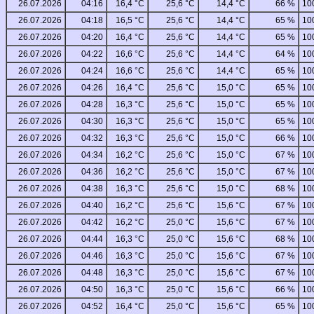
26.07.2026
04:16
16,4 °C
25,6 °C
14,4 °C
66 %
10
26.07.2026
04:18
16,5 °C
25,6 °C
14,4 °C
65 %
10
26.07.2026
04:20
16,4 °C
25,6 °C
14,4 °C
65 %
10
26.07.2026
04:22
16,6 °C
25,6 °C
14,4 °C
64 %
10
26.07.2026
04:24
16,6 °C
25,6 °C
14,4 °C
65 %
10
26.07.2026
04:26
16,4 °C
25,6 °C
15,0 °C
65 %
10
26.07.2026
04:28
16,3 °C
25,6 °C
15,0 °C
65 %
10
26.07.2026
04:30
16,3 °C
25,6 °C
15,0 °C
65 %
10
26.07.2026
04:32
16,3 °C
25,6 °C
15,0 °C
66 %
10
26.07.2026
04:34
16,2 °C
25,6 °C
15,0 °C
67 %
10
26.07.2026
04:36
16,2 °C
25,6 °C
15,0 °C
67 %
10
26.07.2026
04:38
16,3 °C
25,6 °C
15,0 °C
68 %
10
26.07.2026
04:40
16,2 °C
25,6 °C
15,6 °C
67 %
10
26.07.2026
04:42
16,2 °C
25,0 °C
15,6 °C
67 %
10
26.07.2026
04:44
16,3 °C
25,0 °C
15,6 °C
68 %
10
26.07.2026
04:46
16,3 °C
25,0 °C
15,6 °C
67 %
10
26.07.2026
04:48
16,3 °C
25,0 °C
15,6 °C
67 %
10
26.07.2026
04:50
16,3 °C
25,0 °C
15,6 °C
66 %
10
26.07.2026
04:52
16,4 °C
25,0 °C
15,6 °C
65 %
10