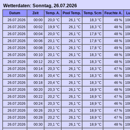
Wetterdaten: Sonntag, 26.07.2026
Datum
Zeit
Temp. A.
Pool Temp.
Temp. 5cm
Feuchte A.
Lu
26.07.2026
00:00
20,0 °C
26,1 °C
18,3 °C
49 %
10
26.07.2026
00:02
19,9 °C
26,1 °C
18,3 °C
48 %
10
26.07.2026
00:04
20,0 °C
26,1 °C
17,8 °C
48 %
10
26.07.2026
00:06
20,1 °C
26,1 °C
17,8 °C
48 %
10
26.07.2026
00:08
20,1 °C
26,1 °C
17,8 °C
49 %
10
26.07.2026
00:10
20,1 °C
26,1 °C
18,3 °C
48 %
10
26.07.2026
00:12
20,2 °C
26,1 °C
18,3 °C
48 %
10
26.07.2026
00:14
20,3 °C
26,1 °C
18,3 °C
47 %
10
26.07.2026
00:16
20,4 °C
26,1 °C
18,3 °C
46 %
10
26.07.2026
00:18
20,4 °C
26,1 °C
18,3 °C
46 %
10
26.07.2026
00:20
20,3 °C
26,1 °C
18,9 °C
48 %
10
26.07.2026
00:22
20,2 °C
26,1 °C
18,9 °C
47 %
10
26.07.2026
00:24
20,3 °C
26,1 °C
18,9 °C
46 %
10
26.07.2026
00:26
20,3 °C
26,1 °C
18,9 °C
47 %
10
26.07.2026
00:28
20,2 °C
26,1 °C
18,9 °C
47 %
10
26.07.2026
00:30
20,1 °C
26,1 °C
18,9 °C
48 %
10