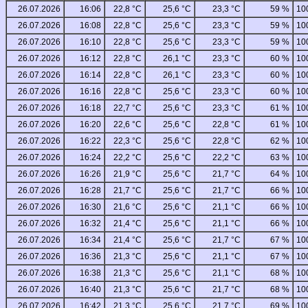
26.07.2026
16:06
22,8 °C
25,6 °C
23,3 °C
59 %
10
26.07.2026
16:08
22,8 °C
25,6 °C
23,3 °C
59 %
10
26.07.2026
16:10
22,8 °C
25,6 °C
23,3 °C
59 %
10
26.07.2026
16:12
22,8 °C
26,1 °C
23,3 °C
60 %
10
26.07.2026
16:14
22,8 °C
26,1 °C
23,3 °C
60 %
10
26.07.2026
16:16
22,8 °C
25,6 °C
23,3 °C
60 %
10
26.07.2026
16:18
22,7 °C
25,6 °C
23,3 °C
61 %
10
26.07.2026
16:20
22,6 °C
25,6 °C
22,8 °C
61 %
10
26.07.2026
16:22
22,3 °C
25,6 °C
22,8 °C
62 %
10
26.07.2026
16:24
22,2 °C
25,6 °C
22,2 °C
63 %
10
26.07.2026
16:26
21,9 °C
25,6 °C
21,7 °C
64 %
10
26.07.2026
16:28
21,7 °C
25,6 °C
21,7 °C
66 %
10
26.07.2026
16:30
21,6 °C
25,6 °C
21,1 °C
66 %
10
26.07.2026
16:32
21,4 °C
25,6 °C
21,1 °C
66 %
10
26.07.2026
16:34
21,4 °C
25,6 °C
21,7 °C
67 %
10
26.07.2026
16:36
21,3 °C
25,6 °C
21,1 °C
67 %
10
26.07.2026
16:38
21,3 °C
25,6 °C
21,1 °C
68 %
10
26.07.2026
16:40
21,3 °C
25,6 °C
21,7 °C
68 %
10
26.07.2026
16:42
21,3 °C
25,6 °C
21,7 °C
69 %
10