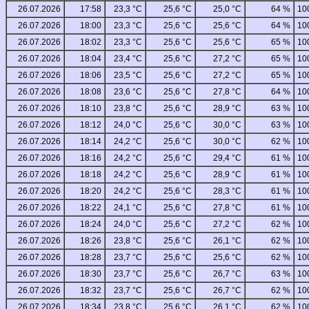
26.07.2026
17:58
23,3 °C
25,6 °C
25,0 °C
64 %
10
26.07.2026
18:00
23,3 °C
25,6 °C
25,6 °C
64 %
10
26.07.2026
18:02
23,3 °C
25,6 °C
25,6 °C
65 %
10
26.07.2026
18:04
23,4 °C
25,6 °C
27,2 °C
65 %
10
26.07.2026
18:06
23,5 °C
25,6 °C
27,2 °C
65 %
10
26.07.2026
18:08
23,6 °C
25,6 °C
27,8 °C
64 %
10
26.07.2026
18:10
23,8 °C
25,6 °C
28,9 °C
63 %
10
26.07.2026
18:12
24,0 °C
25,6 °C
30,0 °C
63 %
10
26.07.2026
18:14
24,2 °C
25,6 °C
30,0 °C
62 %
10
26.07.2026
18:16
24,2 °C
25,6 °C
29,4 °C
61 %
10
26.07.2026
18:18
24,2 °C
25,6 °C
28,9 °C
61 %
10
26.07.2026
18:20
24,2 °C
25,6 °C
28,3 °C
61 %
10
26.07.2026
18:22
24,1 °C
25,6 °C
27,8 °C
61 %
10
26.07.2026
18:24
24,0 °C
25,6 °C
27,2 °C
62 %
10
26.07.2026
18:26
23,8 °C
25,6 °C
26,1 °C
62 %
10
26.07.2026
18:28
23,7 °C
25,6 °C
25,6 °C
62 %
10
26.07.2026
18:30
23,7 °C
25,6 °C
26,7 °C
63 %
10
26.07.2026
18:32
23,7 °C
25,6 °C
26,7 °C
62 %
10
26.07.2026
18:34
23,8 °C
25,6 °C
26,1 °C
62 %
10