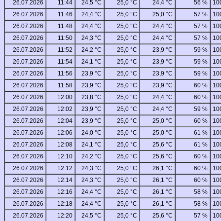
26.07.2026
11:44
24,5 °C
25,0 °C
24,4 °C
56 %
10
26.07.2026
11:46
24,4 °C
25,0 °C
25,0 °C
57 %
10
26.07.2026
11:48
24,4 °C
25,0 °C
24,4 °C
57 %
10
26.07.2026
11:50
24,3 °C
25,0 °C
24,4 °C
57 %
10
26.07.2026
11:52
24,2 °C
25,0 °C
23,9 °C
59 %
10
26.07.2026
11:54
24,1 °C
25,0 °C
23,9 °C
59 %
10
26.07.2026
11:56
23,9 °C
25,0 °C
23,9 °C
59 %
10
26.07.2026
11:58
23,9 °C
25,0 °C
23,9 °C
60 %
10
26.07.2026
12:00
23,8 °C
25,0 °C
24,4 °C
60 %
10
26.07.2026
12:02
23,9 °C
25,0 °C
24,4 °C
59 %
10
26.07.2026
12:04
23,9 °C
25,0 °C
25,0 °C
60 %
10
26.07.2026
12:06
24,0 °C
25,0 °C
25,0 °C
61 %
10
26.07.2026
12:08
24,1 °C
25,0 °C
25,6 °C
61 %
10
26.07.2026
12:10
24,2 °C
25,0 °C
25,6 °C
60 %
10
26.07.2026
12:12
24,3 °C
25,0 °C
26,1 °C
60 %
10
26.07.2026
12:14
24,3 °C
25,0 °C
26,1 °C
60 %
10
26.07.2026
12:16
24,4 °C
25,0 °C
26,1 °C
58 %
10
26.07.2026
12:18
24,4 °C
25,0 °C
26,1 °C
58 %
10
26.07.2026
12:20
24,5 °C
25,0 °C
25,6 °C
57 %
10