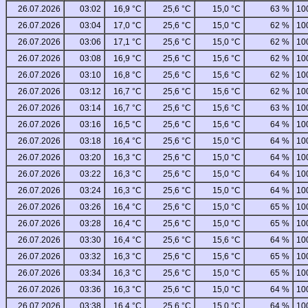
26.07.2026
03:02
16,9 °C
25,6 °C
15,0 °C
63 %
10
26.07.2026
03:04
17,0 °C
25,6 °C
15,0 °C
62 %
10
26.07.2026
03:06
17,1 °C
25,6 °C
15,0 °C
62 %
10
26.07.2026
03:08
16,9 °C
25,6 °C
15,6 °C
62 %
10
26.07.2026
03:10
16,8 °C
25,6 °C
15,6 °C
62 %
10
26.07.2026
03:12
16,7 °C
25,6 °C
15,6 °C
62 %
10
26.07.2026
03:14
16,7 °C
25,6 °C
15,6 °C
63 %
10
26.07.2026
03:16
16,5 °C
25,6 °C
15,6 °C
64 %
10
26.07.2026
03:18
16,4 °C
25,6 °C
15,0 °C
64 %
10
26.07.2026
03:20
16,3 °C
25,6 °C
15,0 °C
64 %
10
26.07.2026
03:22
16,3 °C
25,6 °C
15,0 °C
64 %
10
26.07.2026
03:24
16,3 °C
25,6 °C
15,0 °C
64 %
10
26.07.2026
03:26
16,4 °C
25,6 °C
15,0 °C
65 %
10
26.07.2026
03:28
16,4 °C
25,6 °C
15,0 °C
65 %
10
26.07.2026
03:30
16,4 °C
25,6 °C
15,6 °C
64 %
10
26.07.2026
03:32
16,3 °C
25,6 °C
15,6 °C
65 %
10
26.07.2026
03:34
16,3 °C
25,6 °C
15,0 °C
65 %
10
26.07.2026
03:36
16,3 °C
25,6 °C
15,0 °C
64 %
10
26.07.2026
03:38
16,4 °C
25,6 °C
15,0 °C
64 %
10