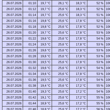
26.07.2026
01:10
19,7 °C
26,1 °C
18,3 °C
52 %
10
26.07.2026
01:12
19,7 °C
25,6 °C
18,3 °C
52 %
10
26.07.2026
01:14
19,7 °C
25,6 °C
18,3 °C
51 %
10
26.07.2026
01:16
19,8 °C
25,6 °C
17,8 °C
52 %
10
26.07.2026
01:18
19,8 °C
25,6 °C
17,8 °C
52 %
10
26.07.2026
01:20
19,7 °C
25,6 °C
17,8 °C
53 %
10
26.07.2026
01:22
19,6 °C
25,6 °C
17,8 °C
54 %
10
26.07.2026
01:24
19,5 °C
25,6 °C
17,8 °C
53 %
10
26.07.2026
01:26
19,6 °C
25,6 °C
17,8 °C
53 %
10
26.07.2026
01:28
19,6 °C
25,6 °C
17,8 °C
53 %
10
26.07.2026
01:30
19,5 °C
25,6 °C
17,8 °C
53 %
10
26.07.2026
01:32
19,6 °C
25,6 °C
17,8 °C
54 %
10
26.07.2026
01:34
19,6 °C
25,6 °C
17,8 °C
53 %
10
26.07.2026
01:36
19,5 °C
25,6 °C
17,8 °C
54 %
10
26.07.2026
01:38
19,4 °C
25,6 °C
17,2 °C
55 %
10
26.07.2026
01:40
19,3 °C
25,6 °C
17,2 °C
54 %
10
26.07.2026
01:42
19,1 °C
25,6 °C
17,2 °C
55 %
10
26.07.2026
01:44
18,9 °C
25,6 °C
17,2 °C
55 %
10
26.07.2026
01:46
18,8 °C
25,6 °C
17,2 °C
56 %
10