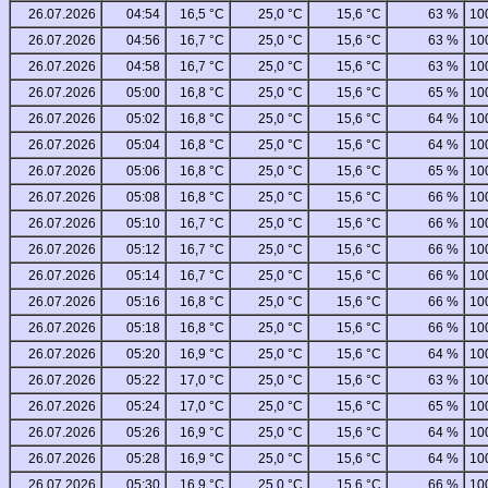
26.07.2026
04:54
16,5 °C
25,0 °C
15,6 °C
63 %
10
26.07.2026
04:56
16,7 °C
25,0 °C
15,6 °C
63 %
10
26.07.2026
04:58
16,7 °C
25,0 °C
15,6 °C
63 %
10
26.07.2026
05:00
16,8 °C
25,0 °C
15,6 °C
65 %
10
26.07.2026
05:02
16,8 °C
25,0 °C
15,6 °C
64 %
10
26.07.2026
05:04
16,8 °C
25,0 °C
15,6 °C
64 %
10
26.07.2026
05:06
16,8 °C
25,0 °C
15,6 °C
65 %
10
26.07.2026
05:08
16,8 °C
25,0 °C
15,6 °C
66 %
10
26.07.2026
05:10
16,7 °C
25,0 °C
15,6 °C
66 %
10
26.07.2026
05:12
16,7 °C
25,0 °C
15,6 °C
66 %
10
26.07.2026
05:14
16,7 °C
25,0 °C
15,6 °C
66 %
10
26.07.2026
05:16
16,8 °C
25,0 °C
15,6 °C
66 %
10
26.07.2026
05:18
16,8 °C
25,0 °C
15,6 °C
66 %
10
26.07.2026
05:20
16,9 °C
25,0 °C
15,6 °C
64 %
10
26.07.2026
05:22
17,0 °C
25,0 °C
15,6 °C
63 %
10
26.07.2026
05:24
17,0 °C
25,0 °C
15,6 °C
65 %
10
26.07.2026
05:26
16,9 °C
25,0 °C
15,6 °C
64 %
10
26.07.2026
05:28
16,9 °C
25,0 °C
15,6 °C
64 %
10
26.07.2026
05:30
16,9 °C
25,0 °C
15,6 °C
66 %
10