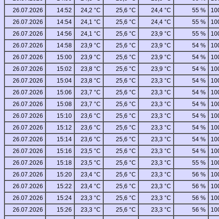
26.07.2026
14:52
24,2 °C
25,6 °C
24,4 °C
55 %
10
26.07.2026
14:54
24,1 °C
25,6 °C
24,4 °C
55 %
10
26.07.2026
14:56
24,1 °C
25,6 °C
23,9 °C
55 %
10
26.07.2026
14:58
23,9 °C
25,6 °C
23,9 °C
54 %
10
26.07.2026
15:00
23,9 °C
25,6 °C
23,9 °C
54 %
10
26.07.2026
15:02
23,8 °C
25,6 °C
23,9 °C
54 %
10
26.07.2026
15:04
23,8 °C
25,6 °C
23,3 °C
54 %
10
26.07.2026
15:06
23,7 °C
25,6 °C
23,3 °C
54 %
10
26.07.2026
15:08
23,7 °C
25,6 °C
23,3 °C
54 %
10
26.07.2026
15:10
23,6 °C
25,6 °C
23,3 °C
54 %
10
26.07.2026
15:12
23,6 °C
25,6 °C
23,3 °C
54 %
10
26.07.2026
15:14
23,6 °C
25,6 °C
23,3 °C
54 %
10
26.07.2026
15:16
23,5 °C
25,6 °C
23,3 °C
54 %
10
26.07.2026
15:18
23,5 °C
25,6 °C
23,3 °C
55 %
10
26.07.2026
15:20
23,4 °C
25,6 °C
23,3 °C
56 %
10
26.07.2026
15:22
23,4 °C
25,6 °C
23,3 °C
56 %
10
26.07.2026
15:24
23,3 °C
25,6 °C
23,3 °C
56 %
10
26.07.2026
15:26
23,3 °C
25,6 °C
23,3 °C
56 %
10