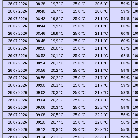
26.07.2026
08:38
19,7 °C
25,0 °C
20,6 °C
59 %
10
26.07.2026
08:40
19,7 °C
25,0 °C
20,6 °C
59 %
10
26.07.2026
08:42
19,8 °C
25,0 °C
21,1 °C
59 %
10
26.07.2026
08:44
19,9 °C
25,0 °C
21,1 °C
60 %
10
26.07.2026
08:46
19,9 °C
25,0 °C
21,1 °C
60 %
10
26.07.2026
08:48
19,9 °C
25,0 °C
21,1 °C
60 %
10
26.07.2026
08:50
20,0 °C
25,0 °C
21,1 °C
61 %
10
26.07.2026
08:52
20,1 °C
25,0 °C
21,1 °C
62 %
10
26.07.2026
08:54
20,1 °C
25,0 °C
21,1 °C
60 %
10
26.07.2026
08:56
20,2 °C
25,0 °C
21,1 °C
59 %
10
26.07.2026
08:58
20,3 °C
25,0 °C
21,7 °C
59 %
10
26.07.2026
09:00
20,3 °C
25,0 °C
21,7 °C
59 %
10
26.07.2026
09:02
20,3 °C
25,0 °C
21,7 °C
58 %
10
26.07.2026
09:04
20,3 °C
25,0 °C
21,7 °C
58 %
10
26.07.2026
09:06
20,3 °C
25,0 °C
22,2 °C
59 %
10
26.07.2026
09:08
20,5 °C
25,0 °C
22,2 °C
56 %
10
26.07.2026
09:10
20,7 °C
25,0 °C
22,8 °C
56 %
10
26.07.2026
09:12
20,8 °C
25,0 °C
22,8 °C
55 %
10
26.07.2026
09:14
21,1 °C
25,0 °C
23,3 °C
58 %
10