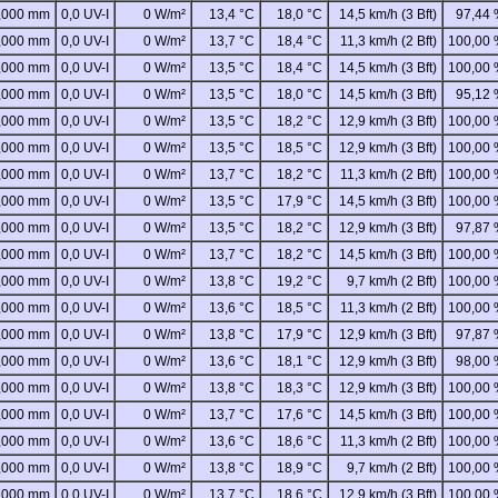
,000 mm
0,0 UV-I
0 W/m²
13,4 °C
18,0 °C
14,5 km/h (3 Bft)
97,44
,000 mm
0,0 UV-I
0 W/m²
13,7 °C
18,4 °C
11,3 km/h (2 Bft)
100,00
,000 mm
0,0 UV-I
0 W/m²
13,5 °C
18,4 °C
14,5 km/h (3 Bft)
100,00
,000 mm
0,0 UV-I
0 W/m²
13,5 °C
18,0 °C
14,5 km/h (3 Bft)
95,12
,000 mm
0,0 UV-I
0 W/m²
13,5 °C
18,2 °C
12,9 km/h (3 Bft)
100,00
,000 mm
0,0 UV-I
0 W/m²
13,5 °C
18,5 °C
12,9 km/h (3 Bft)
100,00
,000 mm
0,0 UV-I
0 W/m²
13,7 °C
18,2 °C
11,3 km/h (2 Bft)
100,00
,000 mm
0,0 UV-I
0 W/m²
13,5 °C
17,9 °C
14,5 km/h (3 Bft)
100,00
,000 mm
0,0 UV-I
0 W/m²
13,5 °C
18,2 °C
12,9 km/h (3 Bft)
97,87
,000 mm
0,0 UV-I
0 W/m²
13,7 °C
18,2 °C
14,5 km/h (3 Bft)
100,00
,000 mm
0,0 UV-I
0 W/m²
13,8 °C
19,2 °C
9,7 km/h (2 Bft)
100,00
,000 mm
0,0 UV-I
0 W/m²
13,6 °C
18,5 °C
11,3 km/h (2 Bft)
100,00
,000 mm
0,0 UV-I
0 W/m²
13,8 °C
17,9 °C
12,9 km/h (3 Bft)
97,87
,000 mm
0,0 UV-I
0 W/m²
13,6 °C
18,1 °C
12,9 km/h (3 Bft)
98,00
,000 mm
0,0 UV-I
0 W/m²
13,8 °C
18,3 °C
12,9 km/h (3 Bft)
100,00
,000 mm
0,0 UV-I
0 W/m²
13,7 °C
17,6 °C
14,5 km/h (3 Bft)
100,00
,000 mm
0,0 UV-I
0 W/m²
13,6 °C
18,6 °C
11,3 km/h (2 Bft)
100,00
,000 mm
0,0 UV-I
0 W/m²
13,8 °C
18,9 °C
9,7 km/h (2 Bft)
100,00
,000 mm
0,0 UV-I
0 W/m²
13,7 °C
18,6 °C
12,9 km/h (3 Bft)
100,00