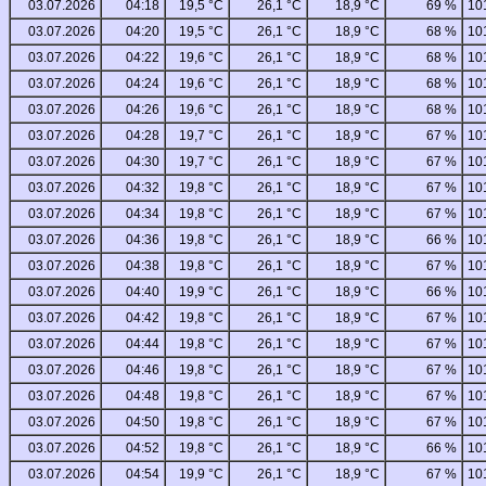
03.07.2026
04:18
19,5 °C
26,1 °C
18,9 °C
69 %
10
03.07.2026
04:20
19,5 °C
26,1 °C
18,9 °C
68 %
10
03.07.2026
04:22
19,6 °C
26,1 °C
18,9 °C
68 %
10
03.07.2026
04:24
19,6 °C
26,1 °C
18,9 °C
68 %
10
03.07.2026
04:26
19,6 °C
26,1 °C
18,9 °C
68 %
10
03.07.2026
04:28
19,7 °C
26,1 °C
18,9 °C
67 %
10
03.07.2026
04:30
19,7 °C
26,1 °C
18,9 °C
67 %
10
03.07.2026
04:32
19,8 °C
26,1 °C
18,9 °C
67 %
10
03.07.2026
04:34
19,8 °C
26,1 °C
18,9 °C
67 %
10
03.07.2026
04:36
19,8 °C
26,1 °C
18,9 °C
66 %
10
03.07.2026
04:38
19,8 °C
26,1 °C
18,9 °C
67 %
10
03.07.2026
04:40
19,9 °C
26,1 °C
18,9 °C
66 %
10
03.07.2026
04:42
19,8 °C
26,1 °C
18,9 °C
67 %
10
03.07.2026
04:44
19,8 °C
26,1 °C
18,9 °C
67 %
10
03.07.2026
04:46
19,8 °C
26,1 °C
18,9 °C
67 %
10
03.07.2026
04:48
19,8 °C
26,1 °C
18,9 °C
67 %
10
03.07.2026
04:50
19,8 °C
26,1 °C
18,9 °C
67 %
10
03.07.2026
04:52
19,8 °C
26,1 °C
18,9 °C
66 %
10
03.07.2026
04:54
19,9 °C
26,1 °C
18,9 °C
67 %
10