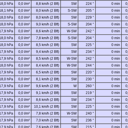
18,0 hPa
0,0 l/m²
8,8 km/h (2 Bft)
SW
224 °
0 min
0
18,1 hPa
0,0 l/m²
8,0 km/h (2 Bft)
S-SW
205 °
0 min
0
18,0 hPa
0,0 l/m²
8,0 km/h (2 Bft)
SW
229 °
0 min
0
18,0 hPa
0,0 l/m²
9,0 km/h (2 Bft)
S-SW
204 °
0 min
0
17,9 hPa
0,0 l/m²
8,6 km/h (2 Bft)
W-SW
242 °
0 min
0
18,0 hPa
0,0 l/m²
7,8 km/h (2 Bft)
S-SW
204 °
0 min
0
18,0 hPa
0,0 l/m²
8,5 km/h (2 Bft)
SW
225 °
0 min
0
17,9 hPa
0,0 l/m²
9,4 km/h (2 Bft)
SW
234 °
0 min
0
17,9 hPa
0,0 l/m²
8,5 km/h (2 Bft)
W-SW
242 °
0 min
0
18,0 hPa
0,0 l/m²
8,4 km/h (2 Bft)
W-SW
244 °
0 min
0
17,9 hPa
0,0 l/m²
6,5 km/h (2 Bft)
SW
220 °
0 min
0
18,0 hPa
0,0 l/m²
8,1 km/h (2 Bft)
SW
230 °
0 min
0
17,9 hPa
0,0 l/m²
9,6 km/h (2 Bft)
W
260 °
0 min
0
17,9 hPa
0,0 l/m²
9,1 km/h (2 Bft)
SW
219 °
0 min
0
17,9 hPa
0,0 l/m²
8,6 km/h (2 Bft)
SW
234 °
0 min
0
17,9 hPa
0,0 l/m²
10,1 km/h (2 Bft)
SW
225 °
0 min
0
17,9 hPa
0,0 l/m²
7,8 km/h (2 Bft)
W-SW
240 °
0 min
0
17,9 hPa
0,0 l/m²
7,0 km/h (2 Bft)
SW
236 °
0 min
0
17,9 hPa
0,0 l/m²
7,6 km/h (2 Bft)
SW
215 °
0 min
0