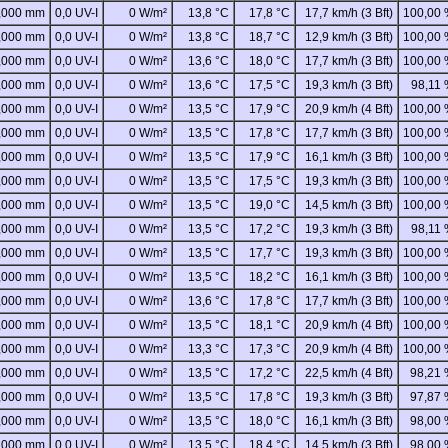
,000 mm
0,0 UV-I
0 W/m²
13,8 °C
17,8 °C
17,7 km/h (3 Bft)
100,00
,000 mm
0,0 UV-I
0 W/m²
13,8 °C
18,7 °C
12,9 km/h (3 Bft)
100,00
,000 mm
0,0 UV-I
0 W/m²
13,6 °C
18,0 °C
17,7 km/h (3 Bft)
100,00
,000 mm
0,0 UV-I
0 W/m²
13,6 °C
17,5 °C
19,3 km/h (3 Bft)
98,11
,000 mm
0,0 UV-I
0 W/m²
13,5 °C
17,9 °C
20,9 km/h (4 Bft)
100,00
,000 mm
0,0 UV-I
0 W/m²
13,5 °C
17,8 °C
17,7 km/h (3 Bft)
100,00
,000 mm
0,0 UV-I
0 W/m²
13,5 °C
17,9 °C
16,1 km/h (3 Bft)
100,00
,000 mm
0,0 UV-I
0 W/m²
13,5 °C
17,5 °C
19,3 km/h (3 Bft)
100,00
,000 mm
0,0 UV-I
0 W/m²
13,5 °C
19,0 °C
14,5 km/h (3 Bft)
100,00
,000 mm
0,0 UV-I
0 W/m²
13,5 °C
17,2 °C
19,3 km/h (3 Bft)
98,11
,000 mm
0,0 UV-I
0 W/m²
13,5 °C
17,7 °C
19,3 km/h (3 Bft)
100,00
,000 mm
0,0 UV-I
0 W/m²
13,5 °C
18,2 °C
16,1 km/h (3 Bft)
100,00
,000 mm
0,0 UV-I
0 W/m²
13,6 °C
17,8 °C
17,7 km/h (3 Bft)
100,00
,000 mm
0,0 UV-I
0 W/m²
13,5 °C
18,1 °C
20,9 km/h (4 Bft)
100,00
,000 mm
0,0 UV-I
0 W/m²
13,3 °C
17,3 °C
20,9 km/h (4 Bft)
100,00
,000 mm
0,0 UV-I
0 W/m²
13,5 °C
17,2 °C
22,5 km/h (4 Bft)
98,21
,000 mm
0,0 UV-I
0 W/m²
13,5 °C
17,8 °C
19,3 km/h (3 Bft)
97,87
,000 mm
0,0 UV-I
0 W/m²
13,5 °C
18,0 °C
16,1 km/h (3 Bft)
98,00
,000 mm
0,0 UV-I
0 W/m²
13,5 °C
18,4 °C
14,5 km/h (3 Bft)
98,00