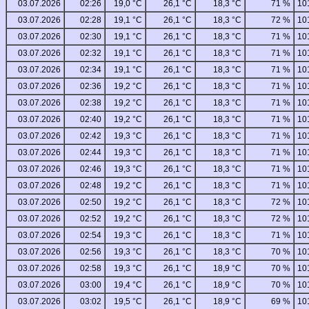
03.07.2026
02:26
19,0 °C
26,1 °C
18,3 °C
71 %
10
03.07.2026
02:28
19,1 °C
26,1 °C
18,3 °C
72 %
10
03.07.2026
02:30
19,1 °C
26,1 °C
18,3 °C
71 %
10
03.07.2026
02:32
19,1 °C
26,1 °C
18,3 °C
71 %
10
03.07.2026
02:34
19,1 °C
26,1 °C
18,3 °C
71 %
10
03.07.2026
02:36
19,2 °C
26,1 °C
18,3 °C
71 %
10
03.07.2026
02:38
19,2 °C
26,1 °C
18,3 °C
71 %
10
03.07.2026
02:40
19,2 °C
26,1 °C
18,3 °C
71 %
10
03.07.2026
02:42
19,3 °C
26,1 °C
18,3 °C
71 %
10
03.07.2026
02:44
19,3 °C
26,1 °C
18,3 °C
71 %
10
03.07.2026
02:46
19,3 °C
26,1 °C
18,3 °C
71 %
10
03.07.2026
02:48
19,2 °C
26,1 °C
18,3 °C
71 %
10
03.07.2026
02:50
19,2 °C
26,1 °C
18,3 °C
72 %
10
03.07.2026
02:52
19,2 °C
26,1 °C
18,3 °C
72 %
10
03.07.2026
02:54
19,3 °C
26,1 °C
18,3 °C
71 %
10
03.07.2026
02:56
19,3 °C
26,1 °C
18,3 °C
70 %
10
03.07.2026
02:58
19,3 °C
26,1 °C
18,9 °C
70 %
10
03.07.2026
03:00
19,4 °C
26,1 °C
18,9 °C
70 %
10
03.07.2026
03:02
19,5 °C
26,1 °C
18,9 °C
69 %
10