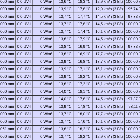
,000 mm
0,0 UV-I
0 W/m²
13,6 °C
18,3 °C
12,9 km/h (3 Bft)
100,00
,000 mm
0,0 UV-I
0 W/m²
13,9 °C
17,8 °C
12,9 km/h (3 Bft)
95,74
,000 mm
0,0 UV-I
0 W/m²
13,7 °C
17,7 °C
14,5 km/h (3 Bft)
97,73
,000 mm
0,0 UV-I
0 W/m²
13,7 °C
17,8 °C
14,5 km/h (3 Bft)
100,00
,000 mm
0,0 UV-I
0 W/m²
13,7 °C
17,4 °C
16,1 km/h (3 Bft)
100,00
,000 mm
0,0 UV-I
0 W/m²
13,8 °C
17,9 °C
14,5 km/h (3 Bft)
100,00
,000 mm
0,0 UV-I
0 W/m²
13,8 °C
16,9 °C
17,7 km/h (3 Bft)
97,73
,000 mm
0,0 UV-I
0 W/m²
13,8 °C
16,9 °C
17,7 km/h (3 Bft)
100,00
,000 mm
0,0 UV-I
0 W/m²
13,9 °C
16,8 °C
17,7 km/h (3 Bft)
100,00
,000 mm
0,0 UV-I
0 W/m²
13,9 °C
17,1 °C
16,1 km/h (3 Bft)
100,00
,000 mm
0,0 UV-I
0 W/m²
13,9 °C
18,2 °C
12,9 km/h (3 Bft)
100,00
,000 mm
0,0 UV-I
0 W/m²
13,8 °C
17,3 °C
16,1 km/h (3 Bft)
100,00
,000 mm
0,0 UV-I
0 W/m²
14,0 °C
18,1 °C
12,9 km/h (3 Bft)
100,00
,000 mm
0,0 UV-I
0 W/m²
14,0 °C
17,8 °C
14,5 km/h (3 Bft)
97,37
,000 mm
0,0 UV-I
0 W/m²
13,9 °C
17,8 °C
16,1 km/h (3 Bft)
98,11
,000 mm
0,0 UV-I
0 W/m²
13,7 °C
18,0 °C
17,7 km/h (3 Bft)
100,00
,000 mm
0,0 UV-I
0 W/m²
13,7 °C
17,6 °C
16,1 km/h (3 Bft)
100,00
,051 mm
0,0 UV-I
0 W/m²
13,8 °C
18,2 °C
14,5 km/h (3 Bft)
100,00
,000 mm
0,0 UV-I
0 W/m²
13,7 °C
18,2 °C
12,9 km/h (3 Bft)
100,00