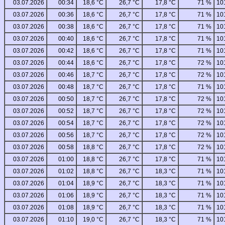
03.07.2026
00:34
18,6 °C
26,7 °C
17,8 °C
71 %
10
03.07.2026
00:36
18,6 °C
26,7 °C
17,8 °C
71 %
10
03.07.2026
00:38
18,6 °C
26,7 °C
17,8 °C
71 %
10
03.07.2026
00:40
18,6 °C
26,7 °C
17,8 °C
71 %
10
03.07.2026
00:42
18,6 °C
26,7 °C
17,8 °C
71 %
10
03.07.2026
00:44
18,6 °C
26,7 °C
17,8 °C
72 %
10
03.07.2026
00:46
18,7 °C
26,7 °C
17,8 °C
72 %
10
03.07.2026
00:48
18,7 °C
26,7 °C
17,8 °C
71 %
10
03.07.2026
00:50
18,7 °C
26,7 °C
17,8 °C
72 %
10
03.07.2026
00:52
18,7 °C
26,7 °C
17,8 °C
72 %
10
03.07.2026
00:54
18,7 °C
26,7 °C
17,8 °C
72 %
10
03.07.2026
00:56
18,7 °C
26,7 °C
17,8 °C
72 %
10
03.07.2026
00:58
18,8 °C
26,7 °C
17,8 °C
72 %
10
03.07.2026
01:00
18,8 °C
26,7 °C
17,8 °C
71 %
10
03.07.2026
01:02
18,8 °C
26,7 °C
18,3 °C
71 %
10
03.07.2026
01:04
18,9 °C
26,7 °C
18,3 °C
71 %
10
03.07.2026
01:06
18,9 °C
26,7 °C
18,3 °C
71 %
10
03.07.2026
01:08
18,9 °C
26,7 °C
18,3 °C
71 %
10
03.07.2026
01:10
19,0 °C
26,7 °C
18,3 °C
71 %
10