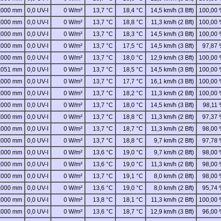
,000 mm
0,0 UV-I
0 W/m²
13,7 °C
18,4 °C
14,5 km/h (3 Bft)
100,00
,000 mm
0,0 UV-I
0 W/m²
13,7 °C
18,8 °C
11,3 km/h (2 Bft)
100,00
,000 mm
0,0 UV-I
0 W/m²
13,7 °C
18,3 °C
14,5 km/h (3 Bft)
100,00
,000 mm
0,0 UV-I
0 W/m²
13,7 °C
17,5 °C
14,5 km/h (3 Bft)
97,87
,000 mm
0,0 UV-I
0 W/m²
13,7 °C
18,0 °C
12,9 km/h (3 Bft)
100,00
,051 mm
0,0 UV-I
0 W/m²
13,7 °C
18,5 °C
14,5 km/h (3 Bft)
100,00
,000 mm
0,0 UV-I
0 W/m²
13,7 °C
17,7 °C
16,1 km/h (3 Bft)
100,00
,000 mm
0,0 UV-I
0 W/m²
13,7 °C
18,2 °C
11,3 km/h (2 Bft)
100,00
,000 mm
0,0 UV-I
0 W/m²
13,7 °C
18,0 °C
14,5 km/h (3 Bft)
98,11
,000 mm
0,0 UV-I
0 W/m²
13,7 °C
18,8 °C
11,3 km/h (2 Bft)
97,37
,000 mm
0,0 UV-I
0 W/m²
13,7 °C
18,7 °C
11,3 km/h (2 Bft)
98,00
,000 mm
0,0 UV-I
0 W/m²
13,7 °C
18,8 °C
9,7 km/h (2 Bft)
97,78
,000 mm
0,0 UV-I
0 W/m²
13,6 °C
19,0 °C
9,7 km/h (2 Bft)
98,00
,000 mm
0,0 UV-I
0 W/m²
13,6 °C
19,0 °C
11,3 km/h (2 Bft)
98,00
,000 mm
0,0 UV-I
0 W/m²
13,7 °C
19,1 °C
8,0 km/h (2 Bft)
98,00
,000 mm
0,0 UV-I
0 W/m²
13,6 °C
19,0 °C
8,0 km/h (2 Bft)
95,74
,000 mm
0,0 UV-I
0 W/m²
13,8 °C
18,1 °C
11,3 km/h (2 Bft)
100,00
,000 mm
0,0 UV-I
0 W/m²
13,6 °C
18,7 °C
12,9 km/h (3 Bft)
96,00