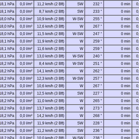
18,1 hPa
0,0 l/m²
11,2 km/h (2 Bft)
SW
232 °
0 min
0
18,1 hPa
0,0 l/m²
8,7 km/h (2 Bft)
SW
233 °
0 min
0
18,0 hPa
0,0 l/m²
10,9 km/h (2 Bft)
W-SW
255 °
0 min
0
18,0 hPa
0,0 l/m²
12,6 km/h (3 Bft)
W
267 °
0 min
0
18,0 hPa
0,0 l/m²
11,5 km/h (2 Bft)
W-SW
247 °
0 min
0
18,1 hPa
0,0 l/m²
11,9 km/h (2 Bft)
W
259 °
0 min
0
18,1 hPa
0,0 l/m²
11,6 km/h (2 Bft)
W
259 °
0 min
0
18,1 hPa
0,0 l/m²
13,0 km/h (3 Bft)
W-SW
240 °
0 min
0
18,2 hPa
0,0 l/m²
8,4 km/h (2 Bft)
W-SW
251 °
0 min
0
18,2 hPa
0,0 l/m²
14,1 km/h (3 Bft)
W
262 °
0 min
0
18,2 hPa
0,0 l/m²
12,3 km/h (3 Bft)
W-SW
257 °
0 min
0
18,2 hPa
0,0 l/m²
10,6 km/h (2 Bft)
W
267 °
0 min
0
18,2 hPa
0,0 l/m²
12,5 km/h (3 Bft)
SW
227 °
0 min
0
18,2 hPa
0,0 l/m²
11,0 km/h (2 Bft)
W
265 °
0 min
0
18,2 hPa
0,0 l/m²
13,7 km/h (3 Bft)
W
273 °
0 min
0
18,2 hPa
0,0 l/m²
14,2 km/h (3 Bft)
W
268 °
0 min
0
18,2 hPa
0,0 l/m²
11,9 km/h (2 Bft)
SW
228 °
0 min
0
18,2 hPa
0,0 l/m²
11,2 km/h (2 Bft)
SW
236 °
0 min
0
18,2 hPa
0,0 l/m²
10,0 km/h (2 Bft)
W-SW
238 °
0 min
0