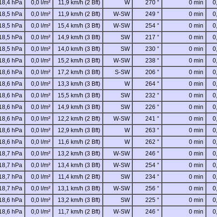
18,4 hPa
0,0 l/m²
11,9 km/h (2 Bft)
W
270 °
0 min
0
18,5 hPa
0,0 l/m²
11,9 km/h (2 Bft)
W-SW
249 °
0 min
0
18,5 hPa
0,0 l/m²
15,4 km/h (3 Bft)
W-SW
254 °
0 min
0
18,5 hPa
0,0 l/m²
14,9 km/h (3 Bft)
SW
217 °
0 min
0
18,5 hPa
0,0 l/m²
14,0 km/h (3 Bft)
SW
230 °
0 min
0
18,6 hPa
0,0 l/m²
15,2 km/h (3 Bft)
W-SW
238 °
0 min
0
18,6 hPa
0,0 l/m²
17,2 km/h (3 Bft)
S-SW
206 °
0 min
0
18,6 hPa
0,0 l/m²
13,3 km/h (3 Bft)
W
264 °
0 min
0
18,6 hPa
0,0 l/m²
15,5 km/h (3 Bft)
SW
232 °
0 min
0
18,6 hPa
0,0 l/m²
14,9 km/h (3 Bft)
SW
226 °
0 min
0
18,6 hPa
0,0 l/m²
12,2 km/h (2 Bft)
W-SW
241 °
0 min
0
18,6 hPa
0,0 l/m²
12,9 km/h (3 Bft)
W
263 °
0 min
0
18,6 hPa
0,0 l/m²
11,6 km/h (2 Bft)
W
262 °
0 min
0
18,7 hPa
0,0 l/m²
13,2 km/h (3 Bft)
W-SW
246 °
0 min
0
18,7 hPa
0,0 l/m²
13,4 km/h (3 Bft)
W-SW
254 °
0 min
0
18,7 hPa
0,0 l/m²
11,4 km/h (2 Bft)
SW
234 °
0 min
0
18,7 hPa
0,0 l/m²
13,1 km/h (3 Bft)
W-SW
256 °
0 min
0
18,6 hPa
0,0 l/m²
13,2 km/h (3 Bft)
SW
225 °
0 min
0
18,6 hPa
0,0 l/m²
11,7 km/h (2 Bft)
W-SW
246 °
0 min
0