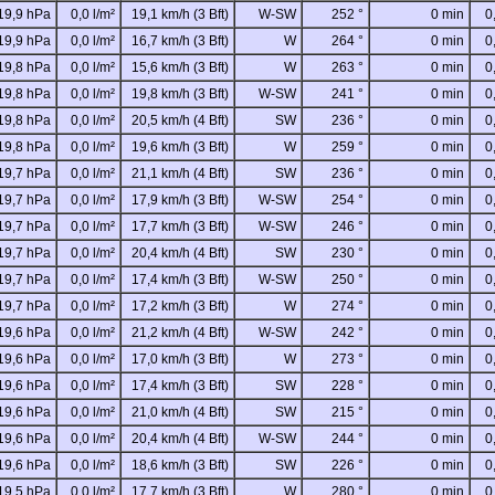
19,9 hPa
0,0 l/m²
19,1 km/h (3 Bft)
W-SW
252 °
0 min
0
19,9 hPa
0,0 l/m²
16,7 km/h (3 Bft)
W
264 °
0 min
0
19,8 hPa
0,0 l/m²
15,6 km/h (3 Bft)
W
263 °
0 min
0
19,8 hPa
0,0 l/m²
19,8 km/h (3 Bft)
W-SW
241 °
0 min
0
19,8 hPa
0,0 l/m²
20,5 km/h (4 Bft)
SW
236 °
0 min
0
19,8 hPa
0,0 l/m²
19,6 km/h (3 Bft)
W
259 °
0 min
0
19,7 hPa
0,0 l/m²
21,1 km/h (4 Bft)
SW
236 °
0 min
0
19,7 hPa
0,0 l/m²
17,9 km/h (3 Bft)
W-SW
254 °
0 min
0
19,7 hPa
0,0 l/m²
17,7 km/h (3 Bft)
W-SW
246 °
0 min
0
19,7 hPa
0,0 l/m²
20,4 km/h (4 Bft)
SW
230 °
0 min
0
19,7 hPa
0,0 l/m²
17,4 km/h (3 Bft)
W-SW
250 °
0 min
0
19,7 hPa
0,0 l/m²
17,2 km/h (3 Bft)
W
274 °
0 min
0
19,6 hPa
0,0 l/m²
21,2 km/h (4 Bft)
W-SW
242 °
0 min
0
19,6 hPa
0,0 l/m²
17,0 km/h (3 Bft)
W
273 °
0 min
0
19,6 hPa
0,0 l/m²
17,4 km/h (3 Bft)
SW
228 °
0 min
0
19,6 hPa
0,0 l/m²
21,0 km/h (4 Bft)
SW
215 °
0 min
0
19,6 hPa
0,0 l/m²
20,4 km/h (4 Bft)
W-SW
244 °
0 min
0
19,6 hPa
0,0 l/m²
18,6 km/h (3 Bft)
SW
226 °
0 min
0
19,5 hPa
0,0 l/m²
17,7 km/h (3 Bft)
W
280 °
0 min
0