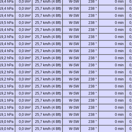
19,4 hPa
0,0 l/m²
25,7 km/h (4 Bft)
W-SW
238 °
0 min
0
19,4 hPa
0,0 l/m²
25,7 km/h (4 Bft)
W-SW
238 °
0 min
0
19,4 hPa
0,0 l/m²
25,7 km/h (4 Bft)
W-SW
238 °
0 min
0
19,5 hPa
0,0 l/m²
25,7 km/h (4 Bft)
W-SW
238 °
0 min
0
19,4 hPa
0,0 l/m²
25,7 km/h (4 Bft)
W-SW
238 °
0 min
0
19,3 hPa
0,0 l/m²
25,7 km/h (4 Bft)
W-SW
238 °
0 min
0
19,4 hPa
0,0 l/m²
25,7 km/h (4 Bft)
W-SW
238 °
0 min
0
19,4 hPa
0,0 l/m²
25,7 km/h (4 Bft)
W-SW
238 °
0 min
0
19,2 hPa
0,0 l/m²
25,7 km/h (4 Bft)
W-SW
238 °
0 min
0
19,3 hPa
0,0 l/m²
25,7 km/h (4 Bft)
W-SW
238 °
0 min
0
19,2 hPa
0,0 l/m²
25,7 km/h (4 Bft)
W-SW
238 °
0 min
0
19,2 hPa
0,0 l/m²
25,7 km/h (4 Bft)
W-SW
238 °
0 min
0
19,1 hPa
0,0 l/m²
25,7 km/h (4 Bft)
W-SW
238 °
0 min
0
19,2 hPa
0,0 l/m²
25,7 km/h (4 Bft)
W-SW
238 °
0 min
0
19,1 hPa
0,0 l/m²
25,7 km/h (4 Bft)
W-SW
238 °
0 min
0
19,1 hPa
0,0 l/m²
25,7 km/h (4 Bft)
W-SW
238 °
0 min
0
19,1 hPa
0,0 l/m²
25,7 km/h (4 Bft)
W-SW
238 °
0 min
0
19,0 hPa
0,0 l/m²
25,7 km/h (4 Bft)
W-SW
238 °
0 min
0
19,0 hPa
0,0 l/m²
25,7 km/h (4 Bft)
W-SW
238 °
0 min
0