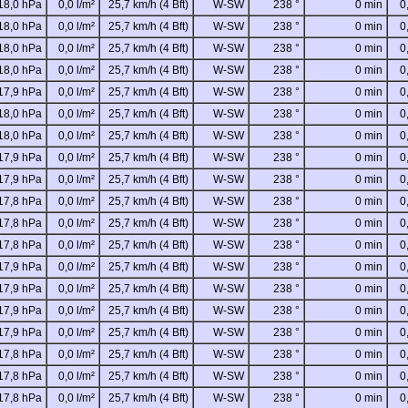
18,0 hPa
0,0 l/m²
25,7 km/h (4 Bft)
W-SW
238 °
0 min
0
18,0 hPa
0,0 l/m²
25,7 km/h (4 Bft)
W-SW
238 °
0 min
0
18,0 hPa
0,0 l/m²
25,7 km/h (4 Bft)
W-SW
238 °
0 min
0
18,0 hPa
0,0 l/m²
25,7 km/h (4 Bft)
W-SW
238 °
0 min
0
17,9 hPa
0,0 l/m²
25,7 km/h (4 Bft)
W-SW
238 °
0 min
0
18,0 hPa
0,0 l/m²
25,7 km/h (4 Bft)
W-SW
238 °
0 min
0
18,0 hPa
0,0 l/m²
25,7 km/h (4 Bft)
W-SW
238 °
0 min
0
17,9 hPa
0,0 l/m²
25,7 km/h (4 Bft)
W-SW
238 °
0 min
0
17,9 hPa
0,0 l/m²
25,7 km/h (4 Bft)
W-SW
238 °
0 min
0
17,8 hPa
0,0 l/m²
25,7 km/h (4 Bft)
W-SW
238 °
0 min
0
17,8 hPa
0,0 l/m²
25,7 km/h (4 Bft)
W-SW
238 °
0 min
0
17,8 hPa
0,0 l/m²
25,7 km/h (4 Bft)
W-SW
238 °
0 min
0
17,9 hPa
0,0 l/m²
25,7 km/h (4 Bft)
W-SW
238 °
0 min
0
17,9 hPa
0,0 l/m²
25,7 km/h (4 Bft)
W-SW
238 °
0 min
0
17,9 hPa
0,0 l/m²
25,7 km/h (4 Bft)
W-SW
238 °
0 min
0
17,9 hPa
0,0 l/m²
25,7 km/h (4 Bft)
W-SW
238 °
0 min
0
17,8 hPa
0,0 l/m²
25,7 km/h (4 Bft)
W-SW
238 °
0 min
0
17,8 hPa
0,0 l/m²
25,7 km/h (4 Bft)
W-SW
238 °
0 min
0
17,8 hPa
0,0 l/m²
25,7 km/h (4 Bft)
W-SW
238 °
0 min
0