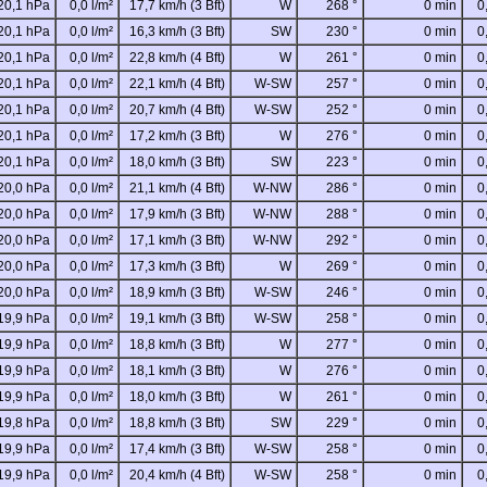
20,1 hPa
0,0 l/m²
17,7 km/h (3 Bft)
W
268 °
0 min
0
20,1 hPa
0,0 l/m²
16,3 km/h (3 Bft)
SW
230 °
0 min
0
20,1 hPa
0,0 l/m²
22,8 km/h (4 Bft)
W
261 °
0 min
0
20,1 hPa
0,0 l/m²
22,1 km/h (4 Bft)
W-SW
257 °
0 min
0
20,1 hPa
0,0 l/m²
20,7 km/h (4 Bft)
W-SW
252 °
0 min
0
20,1 hPa
0,0 l/m²
17,2 km/h (3 Bft)
W
276 °
0 min
0
20,1 hPa
0,0 l/m²
18,0 km/h (3 Bft)
SW
223 °
0 min
0
20,0 hPa
0,0 l/m²
21,1 km/h (4 Bft)
W-NW
286 °
0 min
0
20,0 hPa
0,0 l/m²
17,9 km/h (3 Bft)
W-NW
288 °
0 min
0
20,0 hPa
0,0 l/m²
17,1 km/h (3 Bft)
W-NW
292 °
0 min
0
20,0 hPa
0,0 l/m²
17,3 km/h (3 Bft)
W
269 °
0 min
0
20,0 hPa
0,0 l/m²
18,9 km/h (3 Bft)
W-SW
246 °
0 min
0
19,9 hPa
0,0 l/m²
19,1 km/h (3 Bft)
W-SW
258 °
0 min
0
19,9 hPa
0,0 l/m²
18,8 km/h (3 Bft)
W
277 °
0 min
0
19,9 hPa
0,0 l/m²
18,1 km/h (3 Bft)
W
276 °
0 min
0
19,9 hPa
0,0 l/m²
18,0 km/h (3 Bft)
W
261 °
0 min
0
19,8 hPa
0,0 l/m²
18,8 km/h (3 Bft)
SW
229 °
0 min
0
19,9 hPa
0,0 l/m²
17,4 km/h (3 Bft)
W-SW
258 °
0 min
0
19,9 hPa
0,0 l/m²
20,4 km/h (4 Bft)
W-SW
258 °
0 min
0