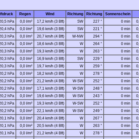
ftdruck
Regen
Wind
Richtung
Richtung
Sonnenschein
20,5 hPa
0,0 l/m²
17,2 km/h (3 Bft)
SW
227 °
0 min
0
20,4 hPa
0,0 l/m²
19,6 km/h (3 Bft)
SW
221 °
0 min
0
20,3 hPa
0,0 l/m²
20,7 km/h (4 Bft)
W-NW
294 °
0 min
0
20,3 hPa
0,0 l/m²
18,6 km/h (3 Bft)
W
264 °
0 min
0
20,3 hPa
0,0 l/m²
19,3 km/h (3 Bft)
W
263 °
0 min
0
20,3 hPa
0,0 l/m²
16,9 km/h (3 Bft)
SW
229 °
0 min
0
20,3 hPa
0,0 l/m²
19,7 km/h (3 Bft)
W
259 °
0 min
0
20,2 hPa
0,0 l/m²
18,2 km/h (3 Bft)
W
278 °
0 min
0
20,2 hPa
0,0 l/m²
21,2 km/h (4 Bft)
W-SW
252 °
0 min
0
20,2 hPa
0,0 l/m²
17,1 km/h (3 Bft)
W-SW
248 °
0 min
0
20,2 hPa
0,0 l/m²
19,6 km/h (3 Bft)
W-SW
243 °
0 min
0
20,2 hPa
0,0 l/m²
19,3 km/h (3 Bft)
W-SW
252 °
0 min
0
20,2 hPa
0,0 l/m²
22,1 km/h (4 Bft)
W-SW
249 °
0 min
0
20,1 hPa
0,0 l/m²
20,4 km/h (4 Bft)
W
267 °
0 min
0
20,1 hPa
0,0 l/m²
20,5 km/h (4 Bft)
W
263 °
0 min
0
20,1 hPa
0,0 l/m²
21,2 km/h (4 Bft)
W
278 °
0 min
0