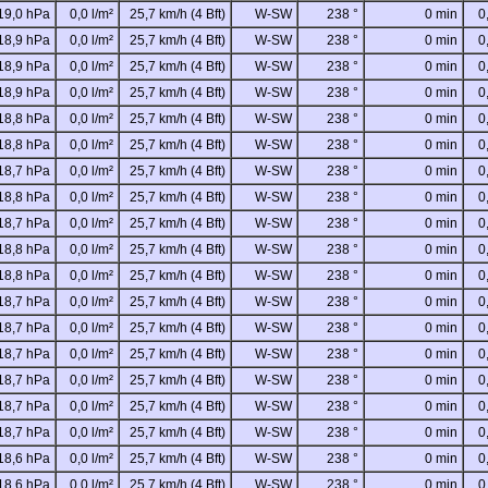
19,0 hPa
0,0 l/m²
25,7 km/h (4 Bft)
W-SW
238 °
0 min
0
18,9 hPa
0,0 l/m²
25,7 km/h (4 Bft)
W-SW
238 °
0 min
0
18,9 hPa
0,0 l/m²
25,7 km/h (4 Bft)
W-SW
238 °
0 min
0
18,9 hPa
0,0 l/m²
25,7 km/h (4 Bft)
W-SW
238 °
0 min
0
18,8 hPa
0,0 l/m²
25,7 km/h (4 Bft)
W-SW
238 °
0 min
0
18,8 hPa
0,0 l/m²
25,7 km/h (4 Bft)
W-SW
238 °
0 min
0
18,7 hPa
0,0 l/m²
25,7 km/h (4 Bft)
W-SW
238 °
0 min
0
18,8 hPa
0,0 l/m²
25,7 km/h (4 Bft)
W-SW
238 °
0 min
0
18,7 hPa
0,0 l/m²
25,7 km/h (4 Bft)
W-SW
238 °
0 min
0
18,8 hPa
0,0 l/m²
25,7 km/h (4 Bft)
W-SW
238 °
0 min
0
18,8 hPa
0,0 l/m²
25,7 km/h (4 Bft)
W-SW
238 °
0 min
0
18,7 hPa
0,0 l/m²
25,7 km/h (4 Bft)
W-SW
238 °
0 min
0
18,7 hPa
0,0 l/m²
25,7 km/h (4 Bft)
W-SW
238 °
0 min
0
18,7 hPa
0,0 l/m²
25,7 km/h (4 Bft)
W-SW
238 °
0 min
0
18,7 hPa
0,0 l/m²
25,7 km/h (4 Bft)
W-SW
238 °
0 min
0
18,7 hPa
0,0 l/m²
25,7 km/h (4 Bft)
W-SW
238 °
0 min
0
18,7 hPa
0,0 l/m²
25,7 km/h (4 Bft)
W-SW
238 °
0 min
0
18,6 hPa
0,0 l/m²
25,7 km/h (4 Bft)
W-SW
238 °
0 min
0
18,6 hPa
0,0 l/m²
25,7 km/h (4 Bft)
W-SW
238 °
0 min
0