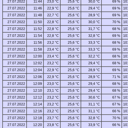
27.07.2022
11:44
23,0 °C
25,6 °C
30,0 °C
69 %
10
27.07.2022
11:46
22,9 °C
25,6 °C
29,4 °C
69 %
10
27.07.2022
11:48
22,7 °C
25,6 °C
28,9 °C
69 %
10
27.07.2022
11:50
22,8 °C
25,6 °C
30,0 °C
70 %
10
27.07.2022
11:52
22,8 °C
25,6 °C
31,7 °C
68 %
10
27.07.2022
11:54
22,8 °C
25,6 °C
32,8 °C
69 %
10
27.07.2022
11:56
23,2 °C
25,6 °C
33,3 °C
68 %
10
27.07.2022
11:58
23,4 °C
25,6 °C
33,3 °C
69 %
10
27.07.2022
12:00
23,4 °C
25,6 °C
32,2 °C
68 %
10
27.07.2022
12:02
23,2 °C
25,6 °C
29,4 °C
68 %
10
27.07.2022
12:04
22,9 °C
25,6 °C
28,9 °C
69 %
10
27.07.2022
12:06
22,9 °C
25,6 °C
28,9 °C
71 %
10
27.07.2022
12:09
23,0 °C
25,6 °C
29,4 °C
68 %
10
27.07.2022
12:10
23,1 °C
25,6 °C
29,4 °C
68 %
10
27.07.2022
12:12
23,2 °C
25,6 °C
30,6 °C
67 %
10
27.07.2022
12:14
23,2 °C
25,6 °C
31,1 °C
67 %
10
27.07.2022
12:16
23,2 °C
25,6 °C
31,1 °C
66 %
10
27.07.2022
12:18
23,7 °C
25,6 °C
32,8 °C
70 %
10
27.07.2022
12:20
23,8 °C
25,6 °C
33,9 °C
66 %
10