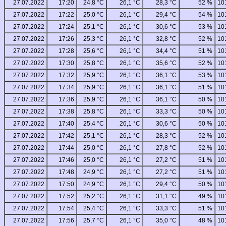
27.07.2022
17:20
24,8 °C
26,1 °C
28,3 °C
52 %
10
27.07.2022
17:22
25,0 °C
26,1 °C
29,4 °C
54 %
10
27.07.2022
17:24
25,1 °C
26,1 °C
30,6 °C
53 %
10
27.07.2022
17:26
25,3 °C
26,1 °C
32,8 °C
52 %
10
27.07.2022
17:28
25,6 °C
26,1 °C
34,4 °C
51 %
10
27.07.2022
17:30
25,8 °C
26,1 °C
35,6 °C
52 %
10
27.07.2022
17:32
25,9 °C
26,1 °C
36,1 °C
53 %
10
27.07.2022
17:34
25,9 °C
26,1 °C
36,1 °C
51 %
10
27.07.2022
17:36
25,9 °C
26,1 °C
36,1 °C
50 %
10
27.07.2022
17:38
25,8 °C
26,1 °C
33,3 °C
50 %
10
27.07.2022
17:40
25,4 °C
26,1 °C
30,6 °C
50 %
10
27.07.2022
17:42
25,1 °C
26,1 °C
28,3 °C
52 %
10
27.07.2022
17:44
25,0 °C
26,1 °C
27,8 °C
52 %
10
27.07.2022
17:46
25,0 °C
26,1 °C
27,2 °C
51 %
10
27.07.2022
17:48
24,9 °C
26,1 °C
27,2 °C
51 %
10
27.07.2022
17:50
24,9 °C
26,1 °C
29,4 °C
50 %
10
27.07.2022
17:52
25,2 °C
26,1 °C
31,1 °C
49 %
10
27.07.2022
17:54
25,4 °C
26,1 °C
33,3 °C
51 %
10
27.07.2022
17:56
25,7 °C
26,1 °C
35,0 °C
48 %
10