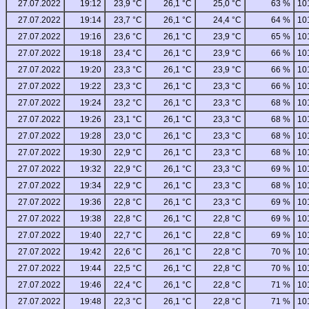
27.07.2022
19:12
23,9 °C
26,1 °C
25,0 °C
63 %
10
27.07.2022
19:14
23,7 °C
26,1 °C
24,4 °C
64 %
10
27.07.2022
19:16
23,6 °C
26,1 °C
23,9 °C
65 %
10
27.07.2022
19:18
23,4 °C
26,1 °C
23,9 °C
66 %
10
27.07.2022
19:20
23,3 °C
26,1 °C
23,9 °C
66 %
10
27.07.2022
19:22
23,3 °C
26,1 °C
23,3 °C
66 %
10
27.07.2022
19:24
23,2 °C
26,1 °C
23,3 °C
68 %
10
27.07.2022
19:26
23,1 °C
26,1 °C
23,3 °C
68 %
10
27.07.2022
19:28
23,0 °C
26,1 °C
23,3 °C
68 %
10
27.07.2022
19:30
22,9 °C
26,1 °C
23,3 °C
68 %
10
27.07.2022
19:32
22,9 °C
26,1 °C
23,3 °C
69 %
10
27.07.2022
19:34
22,9 °C
26,1 °C
23,3 °C
68 %
10
27.07.2022
19:36
22,8 °C
26,1 °C
23,3 °C
69 %
10
27.07.2022
19:38
22,8 °C
26,1 °C
22,8 °C
69 %
10
27.07.2022
19:40
22,7 °C
26,1 °C
22,8 °C
69 %
10
27.07.2022
19:42
22,6 °C
26,1 °C
22,8 °C
70 %
10
27.07.2022
19:44
22,5 °C
26,1 °C
22,8 °C
70 %
10
27.07.2022
19:46
22,4 °C
26,1 °C
22,8 °C
71 %
10
27.07.2022
19:48
22,3 °C
26,1 °C
22,8 °C
71 %
10