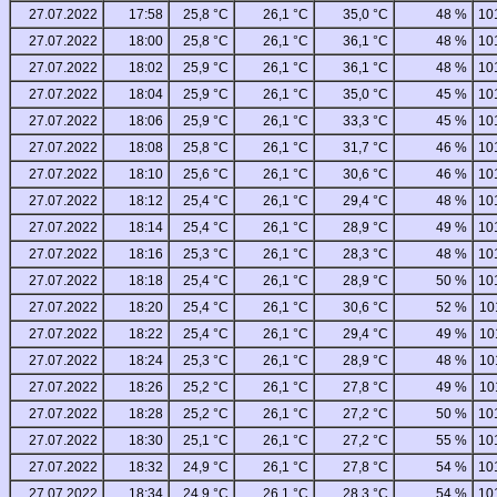
27.07.2022
17:58
25,8 °C
26,1 °C
35,0 °C
48 %
10
27.07.2022
18:00
25,8 °C
26,1 °C
36,1 °C
48 %
10
27.07.2022
18:02
25,9 °C
26,1 °C
36,1 °C
48 %
10
27.07.2022
18:04
25,9 °C
26,1 °C
35,0 °C
45 %
10
27.07.2022
18:06
25,9 °C
26,1 °C
33,3 °C
45 %
10
27.07.2022
18:08
25,8 °C
26,1 °C
31,7 °C
46 %
10
27.07.2022
18:10
25,6 °C
26,1 °C
30,6 °C
46 %
10
27.07.2022
18:12
25,4 °C
26,1 °C
29,4 °C
48 %
10
27.07.2022
18:14
25,4 °C
26,1 °C
28,9 °C
49 %
10
27.07.2022
18:16
25,3 °C
26,1 °C
28,3 °C
48 %
10
27.07.2022
18:18
25,4 °C
26,1 °C
28,9 °C
50 %
10
27.07.2022
18:20
25,4 °C
26,1 °C
30,6 °C
52 %
10
27.07.2022
18:22
25,4 °C
26,1 °C
29,4 °C
49 %
10
27.07.2022
18:24
25,3 °C
26,1 °C
28,9 °C
48 %
10
27.07.2022
18:26
25,2 °C
26,1 °C
27,8 °C
49 %
10
27.07.2022
18:28
25,2 °C
26,1 °C
27,2 °C
50 %
10
27.07.2022
18:30
25,1 °C
26,1 °C
27,2 °C
55 %
10
27.07.2022
18:32
24,9 °C
26,1 °C
27,8 °C
54 %
10
27.07.2022
18:34
24,9 °C
26,1 °C
28,3 °C
54 %
10