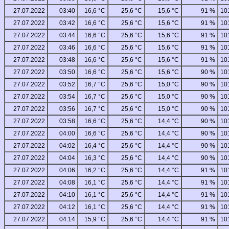
27.07.2022
03:40
16,6 °C
25,6 °C
15,6 °C
91 %
10
27.07.2022
03:42
16,6 °C
25,6 °C
15,6 °C
91 %
10
27.07.2022
03:44
16,6 °C
25,6 °C
15,6 °C
91 %
10
27.07.2022
03:46
16,6 °C
25,6 °C
15,6 °C
91 %
10
27.07.2022
03:48
16,6 °C
25,6 °C
15,6 °C
91 %
10
27.07.2022
03:50
16,6 °C
25,6 °C
15,6 °C
90 %
10
27.07.2022
03:52
16,7 °C
25,6 °C
15,0 °C
90 %
10
27.07.2022
03:54
16,7 °C
25,6 °C
15,0 °C
90 %
10
27.07.2022
03:56
16,7 °C
25,6 °C
15,0 °C
90 %
10
27.07.2022
03:58
16,6 °C
25,6 °C
14,4 °C
90 %
10
27.07.2022
04:00
16,6 °C
25,6 °C
14,4 °C
90 %
10
27.07.2022
04:02
16,4 °C
25,6 °C
14,4 °C
90 %
10
27.07.2022
04:04
16,3 °C
25,6 °C
14,4 °C
90 %
10
27.07.2022
04:06
16,2 °C
25,6 °C
14,4 °C
91 %
10
27.07.2022
04:08
16,1 °C
25,6 °C
14,4 °C
91 %
10
27.07.2022
04:10
16,1 °C
25,6 °C
14,4 °C
91 %
10
27.07.2022
04:12
16,1 °C
25,6 °C
14,4 °C
91 %
10
27.07.2022
04:14
15,9 °C
25,6 °C
14,4 °C
91 %
10