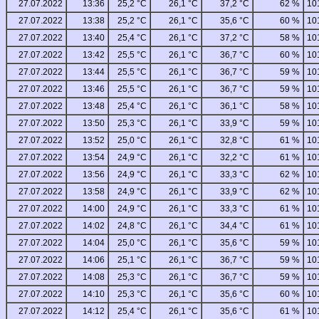
27.07.2022
13:36
25,2 °C
26,1 °C
37,2 °C
62 %
10
27.07.2022
13:38
25,2 °C
26,1 °C
35,6 °C
60 %
10
27.07.2022
13:40
25,4 °C
26,1 °C
37,2 °C
58 %
10
27.07.2022
13:42
25,5 °C
26,1 °C
36,7 °C
60 %
10
27.07.2022
13:44
25,5 °C
26,1 °C
36,7 °C
59 %
10
27.07.2022
13:46
25,5 °C
26,1 °C
36,7 °C
59 %
10
27.07.2022
13:48
25,4 °C
26,1 °C
36,1 °C
58 %
10
27.07.2022
13:50
25,3 °C
26,1 °C
33,9 °C
59 %
10
27.07.2022
13:52
25,0 °C
26,1 °C
32,8 °C
61 %
10
27.07.2022
13:54
24,9 °C
26,1 °C
32,2 °C
61 %
10
27.07.2022
13:56
24,9 °C
26,1 °C
33,3 °C
62 %
10
27.07.2022
13:58
24,9 °C
26,1 °C
33,9 °C
62 %
10
27.07.2022
14:00
24,9 °C
26,1 °C
33,3 °C
61 %
10
27.07.2022
14:02
24,8 °C
26,1 °C
34,4 °C
61 %
10
27.07.2022
14:04
25,0 °C
26,1 °C
35,6 °C
59 %
10
27.07.2022
14:06
25,1 °C
26,1 °C
36,7 °C
59 %
10
27.07.2022
14:08
25,3 °C
26,1 °C
36,7 °C
59 %
10
27.07.2022
14:10
25,3 °C
26,1 °C
35,6 °C
60 %
10
27.07.2022
14:12
25,4 °C
26,1 °C
35,6 °C
61 %
10