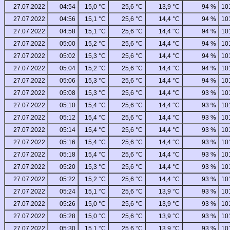
27.07.2022
04:54
15,0 °C
25,6 °C
13,9 °C
94 %
10
27.07.2022
04:56
15,1 °C
25,6 °C
14,4 °C
94 %
10
27.07.2022
04:58
15,1 °C
25,6 °C
14,4 °C
94 %
10
27.07.2022
05:00
15,2 °C
25,6 °C
14,4 °C
94 %
10
27.07.2022
05:02
15,3 °C
25,6 °C
14,4 °C
94 %
10
27.07.2022
05:04
15,2 °C
25,6 °C
14,4 °C
94 %
10
27.07.2022
05:06
15,3 °C
25,6 °C
14,4 °C
94 %
10
27.07.2022
05:08
15,3 °C
25,6 °C
14,4 °C
93 %
10
27.07.2022
05:10
15,4 °C
25,6 °C
14,4 °C
93 %
10
27.07.2022
05:12
15,4 °C
25,6 °C
14,4 °C
93 %
10
27.07.2022
05:14
15,4 °C
25,6 °C
14,4 °C
93 %
10
27.07.2022
05:16
15,4 °C
25,6 °C
14,4 °C
93 %
10
27.07.2022
05:18
15,4 °C
25,6 °C
14,4 °C
93 %
10
27.07.2022
05:20
15,3 °C
25,6 °C
14,4 °C
93 %
10
27.07.2022
05:22
15,2 °C
25,6 °C
14,4 °C
93 %
10
27.07.2022
05:24
15,1 °C
25,6 °C
13,9 °C
93 %
10
27.07.2022
05:26
15,0 °C
25,6 °C
13,9 °C
93 %
10
27.07.2022
05:28
15,0 °C
25,6 °C
13,9 °C
93 %
10
27.07.2022
05:30
15,1 °C
25,6 °C
13,9 °C
93 %
10