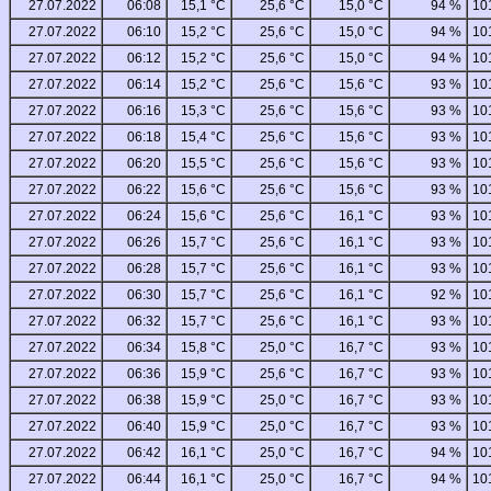
27.07.2022
06:08
15,1 °C
25,6 °C
15,0 °C
94 %
10
27.07.2022
06:10
15,2 °C
25,6 °C
15,0 °C
94 %
10
27.07.2022
06:12
15,2 °C
25,6 °C
15,0 °C
94 %
10
27.07.2022
06:14
15,2 °C
25,6 °C
15,6 °C
93 %
10
27.07.2022
06:16
15,3 °C
25,6 °C
15,6 °C
93 %
10
27.07.2022
06:18
15,4 °C
25,6 °C
15,6 °C
93 %
10
27.07.2022
06:20
15,5 °C
25,6 °C
15,6 °C
93 %
10
27.07.2022
06:22
15,6 °C
25,6 °C
15,6 °C
93 %
10
27.07.2022
06:24
15,6 °C
25,6 °C
16,1 °C
93 %
10
27.07.2022
06:26
15,7 °C
25,6 °C
16,1 °C
93 %
10
27.07.2022
06:28
15,7 °C
25,6 °C
16,1 °C
93 %
10
27.07.2022
06:30
15,7 °C
25,6 °C
16,1 °C
92 %
10
27.07.2022
06:32
15,7 °C
25,6 °C
16,1 °C
93 %
10
27.07.2022
06:34
15,8 °C
25,0 °C
16,7 °C
93 %
10
27.07.2022
06:36
15,9 °C
25,6 °C
16,7 °C
93 %
10
27.07.2022
06:38
15,9 °C
25,0 °C
16,7 °C
93 %
10
27.07.2022
06:40
15,9 °C
25,0 °C
16,7 °C
93 %
10
27.07.2022
06:42
16,1 °C
25,0 °C
16,7 °C
94 %
10
27.07.2022
06:44
16,1 °C
25,0 °C
16,7 °C
94 %
10