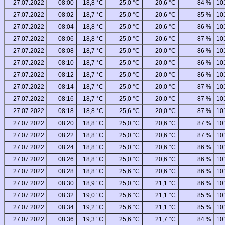
27.07.2022
08:00
18,8 °C
25,0 °C
20,6 °C
84 %
10
27.07.2022
08:02
18,7 °C
25,0 °C
20,6 °C
85 %
10
27.07.2022
08:04
18,8 °C
25,0 °C
20,6 °C
86 %
10
27.07.2022
08:06
18,8 °C
25,0 °C
20,6 °C
87 %
10
27.07.2022
08:08
18,7 °C
25,0 °C
20,0 °C
86 %
10
27.07.2022
08:10
18,7 °C
25,0 °C
20,0 °C
86 %
10
27.07.2022
08:12
18,7 °C
25,0 °C
20,0 °C
86 %
10
27.07.2022
08:14
18,7 °C
25,0 °C
20,0 °C
87 %
10
27.07.2022
08:16
18,7 °C
25,0 °C
20,0 °C
87 %
10
27.07.2022
08:18
18,8 °C
25,6 °C
20,0 °C
87 %
10
27.07.2022
08:20
18,8 °C
25,0 °C
20,6 °C
87 %
10
27.07.2022
08:22
18,8 °C
25,0 °C
20,6 °C
87 %
10
27.07.2022
08:24
18,8 °C
25,0 °C
20,6 °C
86 %
10
27.07.2022
08:26
18,8 °C
25,0 °C
20,6 °C
86 %
10
27.07.2022
08:28
18,8 °C
25,6 °C
20,6 °C
86 %
10
27.07.2022
08:30
18,9 °C
25,0 °C
21,1 °C
86 %
10
27.07.2022
08:32
19,0 °C
25,6 °C
21,1 °C
85 %
10
27.07.2022
08:34
19,2 °C
25,6 °C
21,1 °C
85 %
10
27.07.2022
08:36
19,3 °C
25,6 °C
21,7 °C
84 %
10