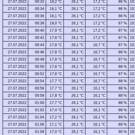
27.07.2022
00:32
18,2 °C
26,1 °C
17,2 °C
86 %
10
27.07.2022
00:34
18,1 °C
26,1 °C
17,2 °C
86 %
10
27.07.2022
00:36
18,1 °C
26,1 °C
17,2 °C
86 %
10
27.07.2022
00:38
18,0 °C
26,1 °C
17,2 °C
87 %
10
27.07.2022
00:40
17,9 °C
26,1 °C
17,2 °C
87 %
10
27.07.2022
00:42
17,8 °C
26,1 °C
17,2 °C
87 %
10
27.07.2022
00:44
17,8 °C
26,1 °C
16,7 °C
87 %
10
27.07.2022
00:46
17,8 °C
26,1 °C
16,7 °C
88 %
10
27.07.2022
00:48
17,8 °C
26,1 °C
16,7 °C
87 %
10
27.07.2022
00:50
17,8 °C
26,1 °C
16,7 °C
88 %
10
27.07.2022
00:52
17,8 °C
26,1 °C
16,7 °C
87 %
10
27.07.2022
00:54
17,7 °C
26,1 °C
16,7 °C
88 %
10
27.07.2022
00:56
17,7 °C
26,1 °C
16,1 °C
88 %
10
27.07.2022
00:58
17,8 °C
26,1 °C
16,1 °C
88 %
10
27.07.2022
01:00
17,7 °C
26,1 °C
16,1 °C
88 %
10
27.07.2022
01:02
17,4 °C
26,1 °C
16,1 °C
88 %
10
27.07.2022
01:04
17,2 °C
26,1 °C
16,1 °C
89 %
10
27.07.2022
01:06
17,1 °C
26,1 °C
16,1 °C
89 %
10
27.07.2022
01:08
17,0 °C
26,1 °C
16,1 °C
90 %
10