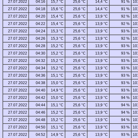
27.07.2022
04:16
15,7 °C
25,6 °C
14,4 °C
91 %
10
27.07.2022
04:18
15,6 °C
25,6 °C
14,4 °C
91 %
10
27.07.2022
04:20
15,4 °C
25,6 °C
13,9 °C
92 %
10
27.07.2022
04:22
15,4 °C
25,6 °C
13,9 °C
92 %
10
27.07.2022
04:24
15,3 °C
25,6 °C
13,9 °C
93 %
10
27.07.2022
04:26
15,3 °C
25,6 °C
13,9 °C
92 %
10
27.07.2022
04:28
15,2 °C
25,6 °C
13,9 °C
93 %
10
27.07.2022
04:30
15,2 °C
25,6 °C
13,9 °C
93 %
10
27.07.2022
04:32
15,2 °C
25,6 °C
13,9 °C
93 %
10
27.07.2022
04:34
15,2 °C
25,6 °C
13,9 °C
93 %
10
27.07.2022
04:36
15,1 °C
25,6 °C
13,9 °C
93 %
10
27.07.2022
04:38
15,0 °C
25,6 °C
13,9 °C
93 %
10
27.07.2022
04:40
14,9 °C
25,6 °C
13,9 °C
93 %
10
27.07.2022
04:42
15,0 °C
25,6 °C
13,9 °C
94 %
10
27.07.2022
04:44
15,1 °C
25,6 °C
13,9 °C
94 %
10
27.07.2022
04:46
15,2 °C
25,6 °C
13,9 °C
94 %
10
27.07.2022
04:48
15,2 °C
25,6 °C
13,9 °C
94 %
10
27.07.2022
04:50
15,1 °C
25,6 °C
13,9 °C
93 %
10
27.07.2022
04:52
14,9 °C
25,6 °C
13,9 °C
93 %
10