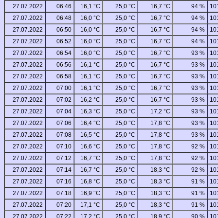
27.07.2022
06:46
16,1 °C
25,0 °C
16,7 °C
94 %
10
27.07.2022
06:48
16,0 °C
25,0 °C
16,7 °C
94 %
10
27.07.2022
06:50
16,0 °C
25,0 °C
16,7 °C
94 %
10
27.07.2022
06:52
16,0 °C
25,0 °C
16,7 °C
94 %
10
27.07.2022
06:54
16,0 °C
25,0 °C
16,7 °C
93 %
10
27.07.2022
06:56
16,1 °C
25,0 °C
16,7 °C
93 %
10
27.07.2022
06:58
16,1 °C
25,0 °C
16,7 °C
93 %
10
27.07.2022
07:00
16,1 °C
25,0 °C
16,7 °C
93 %
10
27.07.2022
07:02
16,2 °C
25,0 °C
16,7 °C
93 %
10
27.07.2022
07:04
16,3 °C
25,0 °C
17,2 °C
93 %
10
27.07.2022
07:06
16,4 °C
25,0 °C
17,8 °C
93 %
10
27.07.2022
07:08
16,5 °C
25,0 °C
17,8 °C
93 %
10
27.07.2022
07:10
16,6 °C
25,0 °C
17,8 °C
92 %
10
27.07.2022
07:12
16,7 °C
25,0 °C
17,8 °C
92 %
10
27.07.2022
07:14
16,7 °C
25,0 °C
18,3 °C
92 %
10
27.07.2022
07:16
16,8 °C
25,0 °C
18,3 °C
91 %
10
27.07.2022
07:18
16,9 °C
25,0 °C
18,3 °C
91 %
10
27.07.2022
07:20
17,1 °C
25,0 °C
18,3 °C
91 %
10
27.07.2022
07:22
17,2 °C
25,0 °C
18,9 °C
90 %
10