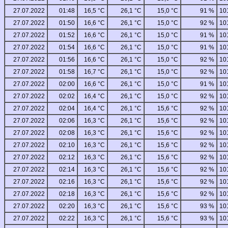
27.07.2022
01:48
16,5 °C
26,1 °C
15,0 °C
91 %
10
27.07.2022
01:50
16,6 °C
26,1 °C
15,0 °C
92 %
10
27.07.2022
01:52
16,6 °C
26,1 °C
15,0 °C
91 %
10
27.07.2022
01:54
16,6 °C
26,1 °C
15,0 °C
91 %
10
27.07.2022
01:56
16,6 °C
26,1 °C
15,0 °C
92 %
10
27.07.2022
01:58
16,7 °C
26,1 °C
15,0 °C
92 %
10
27.07.2022
02:00
16,6 °C
26,1 °C
15,0 °C
91 %
10
27.07.2022
02:02
16,4 °C
26,1 °C
15,0 °C
92 %
10
27.07.2022
02:04
16,4 °C
26,1 °C
15,6 °C
92 %
10
27.07.2022
02:06
16,3 °C
26,1 °C
15,6 °C
92 %
10
27.07.2022
02:08
16,3 °C
26,1 °C
15,6 °C
92 %
10
27.07.2022
02:10
16,3 °C
26,1 °C
15,6 °C
92 %
10
27.07.2022
02:12
16,3 °C
26,1 °C
15,6 °C
92 %
10
27.07.2022
02:14
16,3 °C
26,1 °C
15,6 °C
92 %
10
27.07.2022
02:16
16,3 °C
26,1 °C
15,6 °C
92 %
10
27.07.2022
02:18
16,3 °C
26,1 °C
15,6 °C
92 %
10
27.07.2022
02:20
16,3 °C
26,1 °C
15,6 °C
93 %
10
27.07.2022
02:22
16,3 °C
26,1 °C
15,6 °C
93 %
10