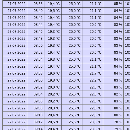
27.07.2022
08:38
19,4 °C
25,0 °C
21,7 °C
85 %
10
27.07.2022
08:40
19,5 °C
25,0 °C
21,1 °C
84 %
10
27.07.2022
08:42
19,4 °C
25,0 °C
21,1 °C
84 %
10
27.07.2022
08:44
19,4 °C
25,0 °C
20,6 °C
83 %
10
27.07.2022
08:46
19,3 °C
25,0 °C
20,6 °C
84 %
10
27.07.2022
08:48
19,3 °C
25,0 °C
20,6 °C
83 %
10
27.07.2022
08:50
19,3 °C
25,0 °C
20,6 °C
83 %
10
27.07.2022
08:52
19,4 °C
25,0 °C
20,6 °C
83 %
10
27.07.2022
08:54
19,3 °C
25,0 °C
21,1 °C
84 %
10
27.07.2022
08:56
19,4 °C
25,0 °C
21,1 °C
84 %
10
27.07.2022
08:58
19,6 °C
25,6 °C
21,7 °C
84 %
10
27.07.2022
09:00
19,8 °C
25,6 °C
22,2 °C
83 %
10
27.07.2022
09:02
20,0 °C
25,6 °C
22,8 °C
83 %
10
27.07.2022
09:04
20,2 °C
25,6 °C
22,8 °C
82 %
10
27.07.2022
09:06
20,2 °C
25,6 °C
22,8 °C
83 %
10
27.07.2022
09:08
20,3 °C
25,6 °C
22,8 °C
80 %
10
27.07.2022
09:10
20,4 °C
25,6 °C
22,8 °C
80 %
10
27.07.2022
09:12
20,5 °C
25,6 °C
23,3 °C
78 %
10
27.07.2022
09:14
20,4 °C
25,6 °C
23,3 °C
79 %
10