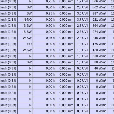
 km/h (0 Bft)
N
0,75 h
0,000 mm
1,7 UV-I
306 W/m²
1
 km/h (0 Bft)
SW
0,00 h
0,000 mm
2,3 UV-I
302 W/m²
1
 km/h (0 Bft)
SW
0,25 h
0,000 mm
3,0 UV-I
387 W/m²
1
 km/h (1 Bft)
N-NO
0,50 h
0,000 mm
3,7 UV-I
521 W/m²
1
 km/h (1 Bft)
S-SW
0,50 h
0,000 mm
2,3 UV-I
364 W/m²
1
 km/h (1 Bft)
S-SW
0,00 h
0,000 mm
2,3 UV-I
274 W/m²
 km/h (1 Bft)
W-SW
0,25 h
0,000 mm
2,3 UV-I
346 W/m²
 km/h (1 Bft)
SO
0,00 h
0,000 mm
1,0 UV-I
175 W/m²
1
 km/h (1 Bft)
W-SW
0,00 h
0,000 mm
1,0 UV-I
130 W/m²
1
 km/h (0 Bft)
N
0,00 h
0,000 mm
1,0 UV-I
110 W/m²
1
 km/h (0 Bft)
SW
0,00 h
0,000 mm
1,0 UV-I
80 W/m²
1
 km/h (0 Bft)
N
0,00 h
0,000 mm
0,0 UV-I
46 W/m²
1
 km/h (0 Bft)
N
0,00 h
0,000 mm
0,0 UV-I
0 W/m²
 km/h (0 Bft)
N
0,00 h
0,000 mm
0,0 UV-I
0 W/m²
 km/h (0 Bft)
N
0,00 h
0,000 mm
0,0 UV-I
0 W/m²
 km/h (0 Bft)
N
0,00 h
0,000 mm
0,0 UV-I
0 W/m²
 km/h (0 Bft)
N
0,00 h
0,000 mm
0,0 UV-I
0 W/m²
 km/h (0 Bft)
N
0,00 h
0,000 mm
0,0 UV-I
0 W/m²
1
 km/h (0 Bft)
N
0,00 h
0,000 mm
0,0 UV-I
0 W/m²