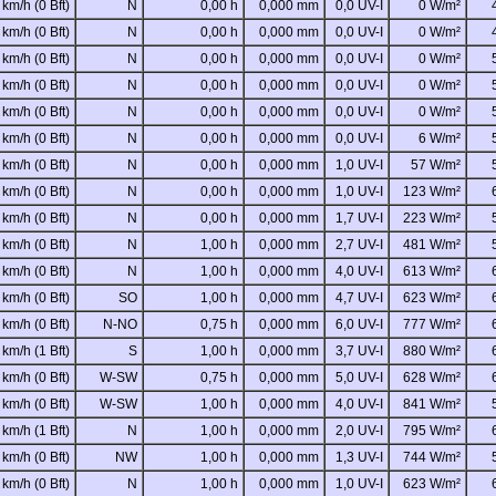
 km/h (0 Bft)
N
0,00 h
0,000 mm
0,0 UV-I
0 W/m²
 km/h (0 Bft)
N
0,00 h
0,000 mm
0,0 UV-I
0 W/m²
 km/h (0 Bft)
N
0,00 h
0,000 mm
0,0 UV-I
0 W/m²
 km/h (0 Bft)
N
0,00 h
0,000 mm
0,0 UV-I
0 W/m²
 km/h (0 Bft)
N
0,00 h
0,000 mm
0,0 UV-I
0 W/m²
 km/h (0 Bft)
N
0,00 h
0,000 mm
0,0 UV-I
6 W/m²
 km/h (0 Bft)
N
0,00 h
0,000 mm
1,0 UV-I
57 W/m²
 km/h (0 Bft)
N
0,00 h
0,000 mm
1,0 UV-I
123 W/m²
 km/h (0 Bft)
N
0,00 h
0,000 mm
1,7 UV-I
223 W/m²
 km/h (0 Bft)
N
1,00 h
0,000 mm
2,7 UV-I
481 W/m²
 km/h (0 Bft)
N
1,00 h
0,000 mm
4,0 UV-I
613 W/m²
 km/h (0 Bft)
SO
1,00 h
0,000 mm
4,7 UV-I
623 W/m²
 km/h (0 Bft)
N-NO
0,75 h
0,000 mm
6,0 UV-I
777 W/m²
 km/h (1 Bft)
S
1,00 h
0,000 mm
3,7 UV-I
880 W/m²
 km/h (0 Bft)
W-SW
0,75 h
0,000 mm
5,0 UV-I
628 W/m²
 km/h (0 Bft)
W-SW
1,00 h
0,000 mm
4,0 UV-I
841 W/m²
 km/h (1 Bft)
N
1,00 h
0,000 mm
2,0 UV-I
795 W/m²
 km/h (0 Bft)
NW
1,00 h
0,000 mm
1,3 UV-I
744 W/m²
 km/h (0 Bft)
N
1,00 h
0,000 mm
1,0 UV-I
623 W/m²