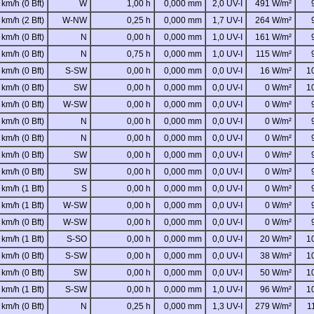
 km/h (0 Bft)
W
1,00 h
0,000 mm
2,0 UV-I
491 W/m²
 km/h (2 Bft)
W-NW
0,25 h
0,000 mm
1,7 UV-I
264 W/m²
 km/h (0 Bft)
N
0,00 h
0,000 mm
1,0 UV-I
161 W/m²
 km/h (0 Bft)
N
0,75 h
0,000 mm
1,0 UV-I
115 W/m²
 km/h (0 Bft)
S-SW
0,00 h
0,000 mm
0,0 UV-I
16 W/m²
1
 km/h (0 Bft)
SW
0,00 h
0,000 mm
0,0 UV-I
0 W/m²
1
 km/h (0 Bft)
W-SW
0,00 h
0,000 mm
0,0 UV-I
0 W/m²
 km/h (0 Bft)
N
0,00 h
0,000 mm
0,0 UV-I
0 W/m²
 km/h (0 Bft)
N
0,00 h
0,000 mm
0,0 UV-I
0 W/m²
 km/h (0 Bft)
SW
0,00 h
0,000 mm
0,0 UV-I
0 W/m²
 km/h (0 Bft)
SW
0,00 h
0,000 mm
0,0 UV-I
0 W/m²
 km/h (1 Bft)
S
0,00 h
0,000 mm
0,0 UV-I
0 W/m²
 km/h (1 Bft)
W-SW
0,00 h
0,000 mm
0,0 UV-I
0 W/m²
 km/h (0 Bft)
W-SW
0,00 h
0,000 mm
0,0 UV-I
0 W/m²
 km/h (1 Bft)
S-SO
0,00 h
0,000 mm
0,0 UV-I
20 W/m²
1
 km/h (0 Bft)
S-SW
0,00 h
0,000 mm
0,0 UV-I
38 W/m²
1
 km/h (0 Bft)
SW
0,00 h
0,000 mm
0,0 UV-I
50 W/m²
1
 km/h (1 Bft)
S-SW
0,00 h
0,000 mm
1,0 UV-I
96 W/m²
1
 km/h (0 Bft)
N
0,25 h
0,000 mm
1,3 UV-I
279 W/m²
1