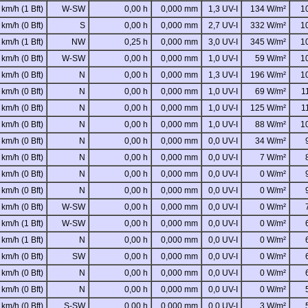
 km/h (1 Bft)
W-SW
0,00 h
0,000 mm
1,3 UV-I
134 W/m²
1
 km/h (0 Bft)
S
0,00 h
0,000 mm
2,7 UV-I
332 W/m²
1
 km/h (1 Bft)
NW
0,25 h
0,000 mm
3,0 UV-I
345 W/m²
1
 km/h (0 Bft)
W-SW
0,00 h
0,000 mm
1,0 UV-I
59 W/m²
1
 km/h (0 Bft)
N
0,00 h
0,000 mm
1,3 UV-I
196 W/m²
1
 km/h (0 Bft)
N
0,00 h
0,000 mm
1,0 UV-I
69 W/m²
1
 km/h (0 Bft)
N
0,00 h
0,000 mm
1,0 UV-I
125 W/m²
1
 km/h (0 Bft)
N
0,00 h
0,000 mm
1,0 UV-I
88 W/m²
1
 km/h (0 Bft)
N
0,00 h
0,000 mm
0,0 UV-I
34 W/m²
 km/h (0 Bft)
N
0,00 h
0,000 mm
0,0 UV-I
7 W/m²
 km/h (0 Bft)
N
0,00 h
0,000 mm
0,0 UV-I
0 W/m²
 km/h (0 Bft)
N
0,00 h
0,000 mm
0,0 UV-I
0 W/m²
 km/h (0 Bft)
W-SW
0,00 h
0,000 mm
0,0 UV-I
0 W/m²
 km/h (1 Bft)
W-SW
0,00 h
0,000 mm
0,0 UV-I
0 W/m²
 km/h (1 Bft)
N
0,00 h
0,000 mm
0,0 UV-I
0 W/m²
 km/h (0 Bft)
SW
0,00 h
0,000 mm
0,0 UV-I
0 W/m²
 km/h (0 Bft)
N
0,00 h
0,000 mm
0,0 UV-I
0 W/m²
 km/h (0 Bft)
N
0,00 h
0,000 mm
0,0 UV-I
0 W/m²
 km/h (0 Bft)
S-SW
0,00 h
0,000 mm
0,0 UV-I
3 W/m²