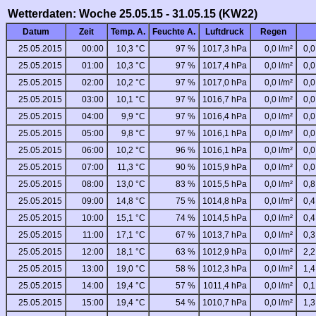
Wetterdaten: Woche 25.05.15 - 31.05.15 (KW22)
Datum
Zeit
Temp. A.
Feuchte A.
Luftdruck
Regen
25.05.2015
00:00
10,3 °C
97 %
1017,3 hPa
0,0 l/m²
0,0
25.05.2015
01:00
10,3 °C
97 %
1017,4 hPa
0,0 l/m²
0,0
25.05.2015
02:00
10,2 °C
97 %
1017,0 hPa
0,0 l/m²
0,0
25.05.2015
03:00
10,1 °C
97 %
1016,7 hPa
0,0 l/m²
0,0
25.05.2015
04:00
9,9 °C
97 %
1016,4 hPa
0,0 l/m²
0,0
25.05.2015
05:00
9,8 °C
97 %
1016,1 hPa
0,0 l/m²
0,0
25.05.2015
06:00
10,2 °C
96 %
1016,1 hPa
0,0 l/m²
0,0
25.05.2015
07:00
11,3 °C
90 %
1015,9 hPa
0,0 l/m²
0,0
25.05.2015
08:00
13,0 °C
83 %
1015,5 hPa
0,0 l/m²
0,8
25.05.2015
09:00
14,8 °C
75 %
1014,8 hPa
0,0 l/m²
0,4
25.05.2015
10:00
15,1 °C
74 %
1014,5 hPa
0,0 l/m²
0,4
25.05.2015
11:00
17,1 °C
67 %
1013,7 hPa
0,0 l/m²
0,3
25.05.2015
12:00
18,1 °C
63 %
1012,9 hPa
0,0 l/m²
2,2
25.05.2015
13:00
19,0 °C
58 %
1012,3 hPa
0,0 l/m²
1,4
25.05.2015
14:00
19,4 °C
57 %
1011,4 hPa
0,0 l/m²
0,1
25.05.2015
15:00
19,4 °C
54 %
1010,7 hPa
0,0 l/m²
1,3