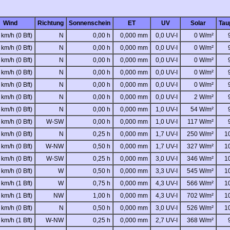
Wind
Richtung
Sonnenschein
ET
UV
Solar
Tau
 km/h (0 Bft)
N
0,00 h
0,000 mm
0,0 UV-I
0 W/m²
 km/h (0 Bft)
N
0,00 h
0,000 mm
0,0 UV-I
0 W/m²
 km/h (0 Bft)
N
0,00 h
0,000 mm
0,0 UV-I
0 W/m²
 km/h (0 Bft)
N
0,00 h
0,000 mm
0,0 UV-I
0 W/m²
 km/h (0 Bft)
N
0,00 h
0,000 mm
0,0 UV-I
0 W/m²
 km/h (0 Bft)
N
0,00 h
0,000 mm
0,0 UV-I
2 W/m²
 km/h (0 Bft)
N
0,00 h
0,000 mm
1,0 UV-I
54 W/m²
 km/h (0 Bft)
W-SW
0,00 h
0,000 mm
1,0 UV-I
117 W/m²
 km/h (0 Bft)
N
0,25 h
0,000 mm
1,7 UV-I
250 W/m²
1
 km/h (0 Bft)
W-NW
0,50 h
0,000 mm
1,7 UV-I
327 W/m²
1
 km/h (0 Bft)
W-SW
0,25 h
0,000 mm
3,0 UV-I
346 W/m²
1
 km/h (0 Bft)
W
0,50 h
0,000 mm
3,3 UV-I
545 W/m²
1
 km/h (1 Bft)
W
0,75 h
0,000 mm
4,3 UV-I
566 W/m²
1
 km/h (1 Bft)
NW
1,00 h
0,000 mm
4,3 UV-I
702 W/m²
1
 km/h (0 Bft)
N
0,50 h
0,000 mm
3,0 UV-I
526 W/m²
1
 km/h (1 Bft)
W-NW
0,25 h
0,000 mm
2,7 UV-I
368 W/m²