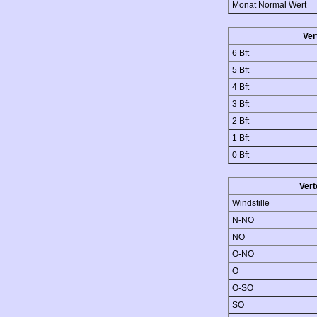
Monat Normal Wert
Ver
6 Bft
5 Bft
4 Bft
3 Bft
2 Bft
1 Bft
0 Bft
Vert
Windstille
N-NO
NO
O-NO
O
O-SO
SO