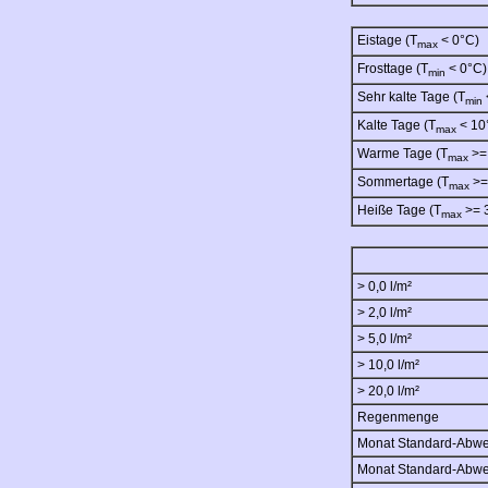
Eistage (T
< 0°C)
max
Frosttage (T
< 0°C)
min
Sehr kalte Tage (T
min
Kalte Tage (T
< 10
max
Warme Tage (T
>=
max
Sommertage (T
>=
max
Heiße Tage (T
>= 
max
> 0,0 l/m²
> 2,0 l/m²
> 5,0 l/m²
> 10,0 l/m²
> 20,0 l/m²
Regenmenge
Monat Standard-Abw
Monat Standard-Abw