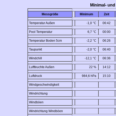
Minimal- und
Messgröße
Minimum
Zeit
Temperatur Außen
-1,0 °C
06:42
Pool Temperatur
6,7 °C
00:00
Temperatur Boden 5cm
-2,2 °C
06:26
Taupunkt
-2,0 °C
06:40
Windchill
-12,1 °C
06:36
Luftfeuchte Außen
22 %
14:12
Luftdruck
984,6 hPa
15:10
Windgeschwindigkeit
Windrichtung
Windböen
Windrichtung Windböen