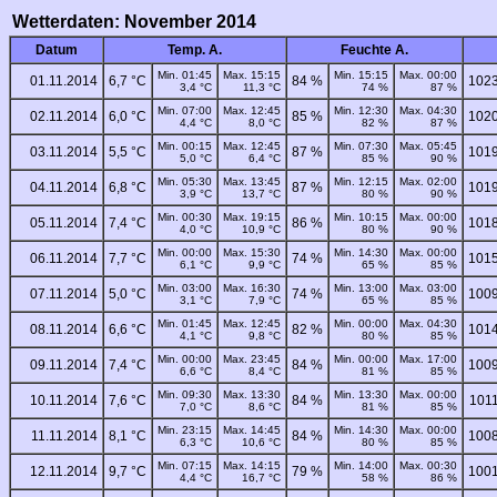
Wetterdaten: November 2014
Datum
Temp. A.
Feuchte A.
Min. 01:45
Max. 15:15
Min. 15:15
Max. 00:00
01.11.2014
6,7 °C
84 %
1023
3,4 °C
11,3 °C
74 %
87 %
Min. 07:00
Max. 12:45
Min. 12:30
Max. 04:30
02.11.2014
6,0 °C
85 %
1020
4,4 °C
8,0 °C
82 %
87 %
Min. 00:15
Max. 12:45
Min. 07:30
Max. 05:45
03.11.2014
5,5 °C
87 %
1019
5,0 °C
6,4 °C
85 %
90 %
Min. 05:30
Max. 13:45
Min. 12:15
Max. 02:00
04.11.2014
6,8 °C
87 %
1019
3,9 °C
13,7 °C
80 %
90 %
Min. 00:30
Max. 19:15
Min. 10:15
Max. 00:00
05.11.2014
7,4 °C
86 %
1018
4,0 °C
10,9 °C
80 %
90 %
Min. 00:00
Max. 15:30
Min. 14:30
Max. 00:00
06.11.2014
7,7 °C
74 %
1015
6,1 °C
9,9 °C
65 %
85 %
Min. 03:00
Max. 16:30
Min. 13:00
Max. 03:00
07.11.2014
5,0 °C
74 %
1009
3,1 °C
7,9 °C
65 %
85 %
Min. 01:45
Max. 12:45
Min. 00:00
Max. 04:30
08.11.2014
6,6 °C
82 %
1014
4,1 °C
9,8 °C
80 %
85 %
Min. 00:00
Max. 23:45
Min. 00:00
Max. 17:00
09.11.2014
7,4 °C
84 %
1009
6,6 °C
8,4 °C
81 %
85 %
Min. 09:30
Max. 13:30
Min. 13:30
Max. 00:00
10.11.2014
7,6 °C
84 %
1011
7,0 °C
8,6 °C
81 %
85 %
Min. 23:15
Max. 14:45
Min. 14:30
Max. 00:00
11.11.2014
8,1 °C
84 %
1008
6,3 °C
10,6 °C
80 %
85 %
Min. 07:15
Max. 14:15
Min. 14:00
Max. 00:30
12.11.2014
9,7 °C
79 %
1001
4,4 °C
16,7 °C
58 %
86 %