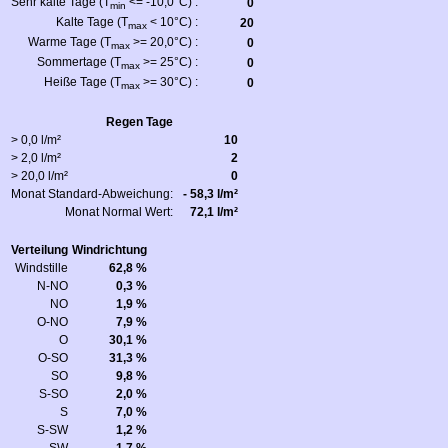
Sehr kalte Tage (T
<= -10,0°C) :
0
min
Kalte Tage (T
< 10°C) :
20
max
Warme Tage (T
>= 20,0°C) :
0
max
Sommertage (T
>= 25°C) :
0
max
Heiße Tage (T
>= 30°C) :
0
max
Regen Tage
> 0,0 l/m²
10
> 2,0 l/m²
2
> 20,0 l/m²
0
Monat Standard-Abweichung:
- 58,3 l/m²
Monat Normal Wert:
72,1 l/m²
Verteilung
Windrichtung
Windstille
62,8 %
N-NO
0,3 %
NO
1,9 %
O-NO
7,9 %
O
30,1 %
O-SO
31,3 %
SO
9,8 %
S-SO
2,0 %
S
7,0 %
S-SW
1,2 %