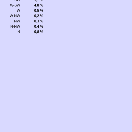
SW
1,7 %
W-SW
4,8 %
W
0,5 %
W-NW
0,2 %
NW
0,3 %
N-NW
0,4 %
N
0,8 %