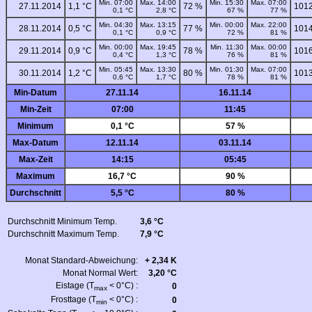
Min. 07:00
Max. 14:00
Min. 15:30
Max. 07:00
27.11.2014
1,1 °C
72 %
1012
0,1 °C
2,8 °C
67 %
77 %
Min. 04:30
Max. 13:15
Min. 00:00
Max. 22:00
28.11.2014
0,5 °C
77 %
1014
0,1 °C
0,9 °C
72 %
81 %
Min. 00:00
Max. 19:45
Min. 11:30
Max. 00:00
29.11.2014
0,9 °C
78 %
1016
0,4 °C
1,3 °C
76 %
81 %
Min. 05:45
Max. 13:30
Min. 01:30
Max. 07:00
30.11.2014
1,2 °C
80 %
1013
0,6 °C
1,7 °C
78 %
81 %
Min-Datum
27.11.14
16.11.14
Min-Zeit
07:00
11:45
Minimum
0,1 °C
57 %
Max-Datum
12.11.14
03.11.14
Max-Zeit
14:15
05:45
Maximum
16,7 °C
90 %
Durchschnitt
5,5 °C
80 %
Durchschnitt Minimum Temp.
3,6 °C
Durchschnitt Maximum Temp.
7,9 °C
Monat Standard-Abweichung:
+ 2,34 K
Monat Normal Wert:
3,20 °C
Eistage (T
< 0°C) :
0
max
Frosttage (T
< 0°C) :
0
min