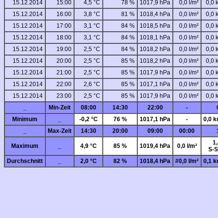
15.12.2014
15:00
4,5 °C
78 %
1017,9 hPa
0,0 l/m²
0,0 
15.12.2014
16:00
3,8 °C
81 %
1018,4 hPa
0,0 l/m²
0,0 
15.12.2014
17:00
3,1 °C
84 %
1018,5 hPa
0,0 l/m²
0,0 
15.12.2014
18:00
3,1 °C
84 %
1018,1 hPa
0,0 l/m²
0,0 
15.12.2014
19:00
2,5 °C
84 %
1018,2 hPa
0,0 l/m²
0,0 
15.12.2014
20:00
2,5 °C
85 %
1018,2 hPa
0,0 l/m²
0,0 
15.12.2014
21:00
2,5 °C
85 %
1017,9 hPa
0,0 l/m²
0,0 
15.12.2014
22:00
2,6 °C
85 %
1017,1 hPa
0,0 l/m²
0,0 
15.12.2014
23:00
2,5 °C
85 %
1017,9 hPa
0,0 l/m²
0,0 
_
Min-Zeit
08:00
14:30
22:00
-
Minimum
_
-0,2 °C
76 %
1017,1 hPa
-
0,0 k
_
Max-Zeit
14:30
20:00
09:00
00:00
1
Maximum
_
4,9 °C
85 %
1019,4 hPa
0,0 l/m²
S-S
Durchschnitt
_
2,0 °C
82 %
1018,4 hPa
#0,0 l/m²
0,1 k